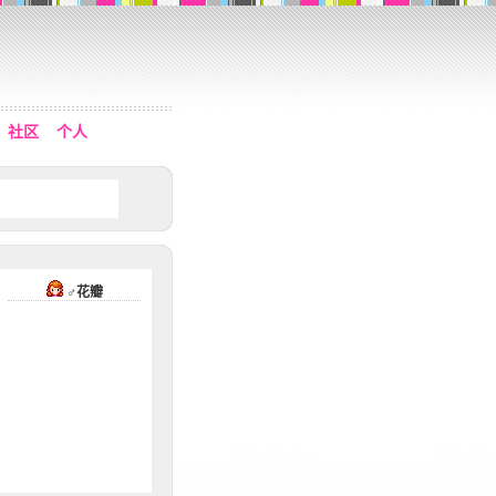
社区
个人
♂花瓣