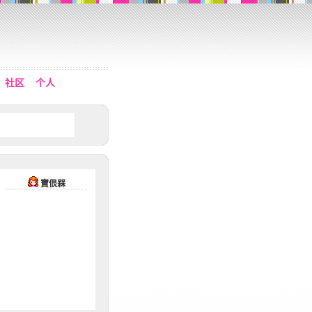
社区
个人
寶佷槑