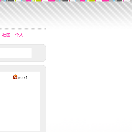
社区
个人
msxf