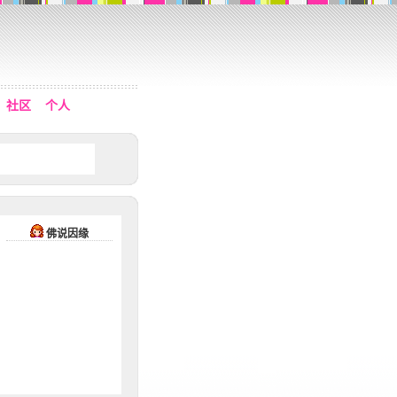
社区
个人
佛说因缘