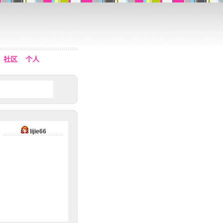
社区
个人
lijie66