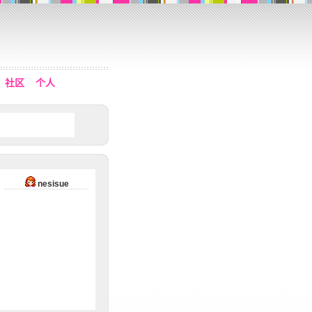
社区
个人
nesisue