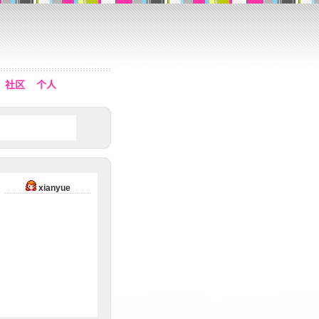
社区
个人
xianyue