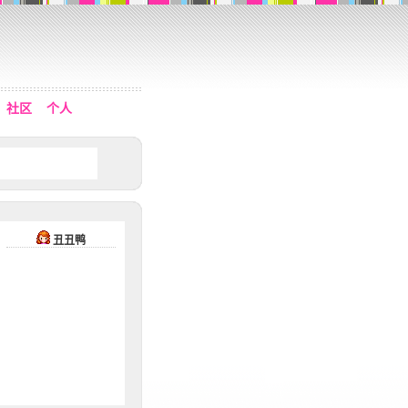
社区
个人
丑丑鸭