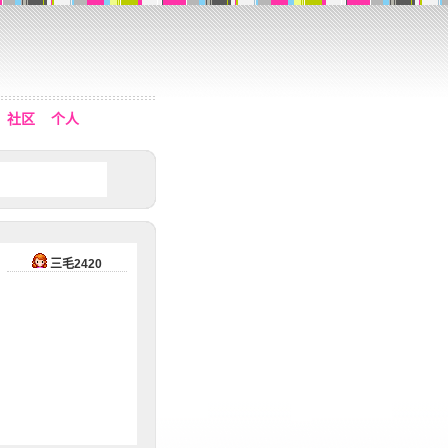
社区
个人
三毛2420