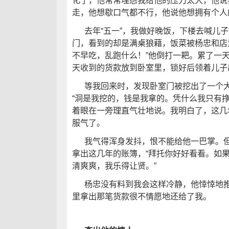
化了，他常常埋怨我给他的压力太大，他说
走，他想歇口气都不行，他说他想拥有个人
去年“五一”，我做好晚饭，下楼去喊儿
门，看到的却是满桌狼藉，饭菜被杨忠和店
不早吃，乱跑什么！”他倒打一耙。累了一
天收到的货款放到卧室里，锁好后领着儿子
等我回来时，发现卧室门被挖出了一个
“洞是我挖的，钱是我拿的。凭什么我只有
着眼在一旁理直气壮地说。我明白了，这几
服气了。
我气得浑身发抖，恨不能给他一巴掌。
拿出这几年的账簿，“拜托你好好看看。如
清爽爽，我乐得让贤。”
杨忠没有料到我会这样冷静，他悻悻地
里拿出那笔货款很不情愿地还给了我。