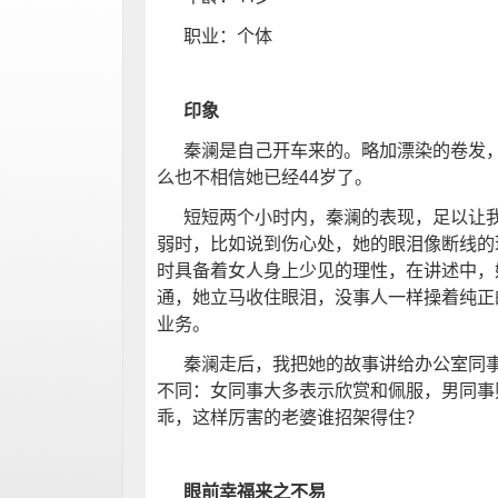
职业：个体
印象
秦澜是自己开车来的。略加漂染的卷发
么也不相信她已经44岁了。
短短两个小时内，秦澜的表现，足以让
弱时，比如说到伤心处，她的眼泪像断线的
时具备着女人身上少见的理性，在讲述中，
通，她立马收住眼泪，没事人一样操着纯正
业务。
秦澜走后，我把她的故事讲给办公室同
不同：女同事大多表示欣赏和佩服，男同事
乖，这样厉害的老婆谁招架得住？
眼前幸福来之不易