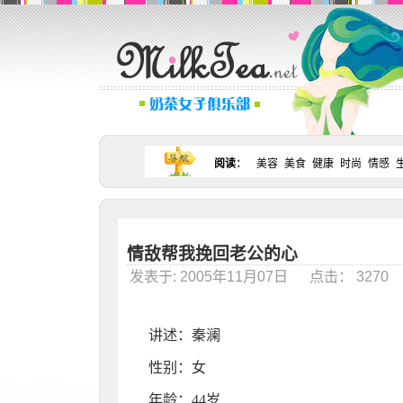
阅读
：
美容
美食
健康
时尚
情感
情敌帮我挽回老公的心
发表于: 2005年11月07日 点击： 327
讲述：秦澜
性别：女
年龄：44岁