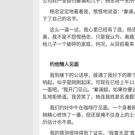
公司财产全部归秦澜和儿子，杨忠将一无所
杨忠定定地看着我，恨恨地说道：“秦澜
下了自己的名字。
这么一逼一试，我心里已经有了底，杨
离，我不是不怨恨杨忠，只是我认为，离婚
给儿子一个破碎的家庭，何况，从目前看来
约他情人见面
我到楼下的公话亭，拨通了我抄下的那个
响起，似乎是刚刚起床，可现在已经上午11
一面吧。”我开门见山。“秦澜姐，如果你要
乱地拒绝道。我苦笑了，她连我姓甚名谁都
我们约好中午在咖啡厅见面。一个身着
她精心修饰了一番，但还是掩不住身上的土
历估计也不高。
我的猜测很快得到了证实。“寂寞天涯”