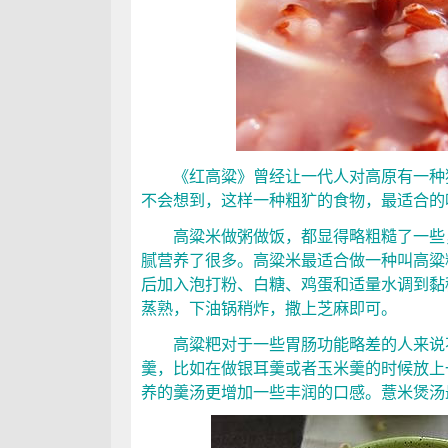
《红高粱》曾经让一代人对高原有一种独
不会想到，这样一种粗犷的食物，最适合的
高粱米做粥做饭，都显得略粗糙了一些，
腻营养了很多。高粱米最适合做一种叫高粱
后加入泡打粉、白糖、鸡蛋和适量水调到黏
蒸熟，下油锅稍炸，撒上芝麻即可。
高粱粑对于一些胃肠功能略差的人来说不
羹，比如在做银耳羹或者玉米羹的时候放上
养的羹汤更增加一些丰润的口感。薏米煲汤