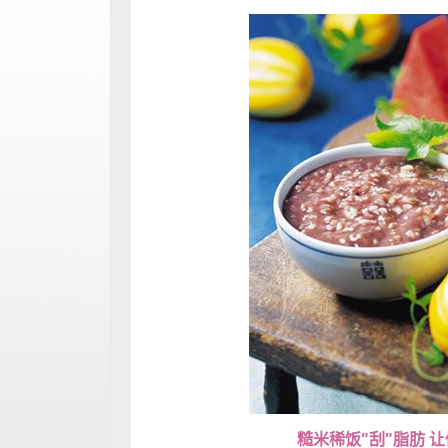
糙米稀饭"刮"脂肪 