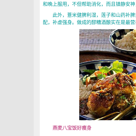
和晚上服用，不但帮助消化，而且镇静安神
此外，薏米健脾利湿，莲子和山药补脾
配，补虚强身。做成的醪糟酒酿实在是最营
燕麦八宝饭好瘦身