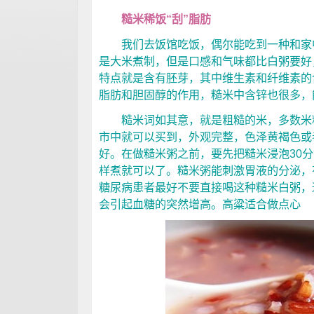
糙米稀饭“刮”脂肪
我们去饭馆吃饭，偶尔能吃到一种和家中
是大米煮制，但是口感和气味都比白粥要好
特点就是含有胚芽，其中维生素和纤维素的
脂肪和胆固醇的作用，糙米中含锌也很多，
糙米词如其意，就是粗糙的米，多数米粒
市中就可以买到，外观完整，色泽黄褐色或
好。在做糙米粥之前，要先把糙米浸泡30
样煮就可以了。糙米粥能刺激胃液的分泌，
糖尿病患者最好不要直接喝这种糙米白粥，
会引起血糖的突然增高。高粱适合做点心