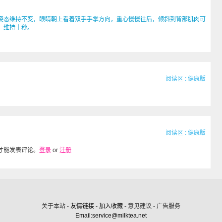
态维持不变，眼睛朝上看着双手手掌方向，重心慢慢往后，倾斜到背部肌肉可
，维持十秒。
阅读区
:
健康版
阅读区
:
健康版
才能发表评论。
登录
or
注册
关于本站 -
友情链接
-
加入收藏
- 意见建议 - 广告服务
Email:service@milktea.net