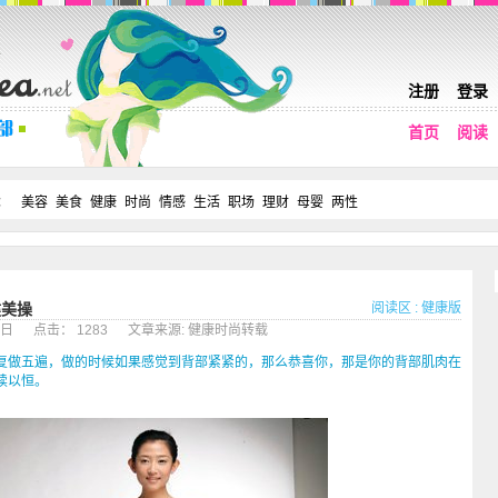
注册
登录
首页
阅读
：
美容
美食
健康
时尚
情感
生活
职场
理财
母婴
两性
阅读区
:
健康版
健美操
月18日 点击： 1283 文章来源: 健康时尚转载
做五遍，做的时候如果感觉到背部紧紧的，那么恭喜你，那是你的背部肌肉在
续以恒。