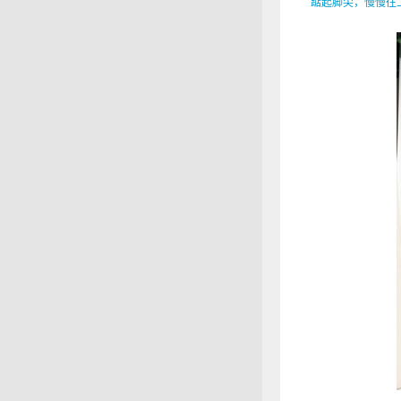
踮起脚尖，慢慢往上