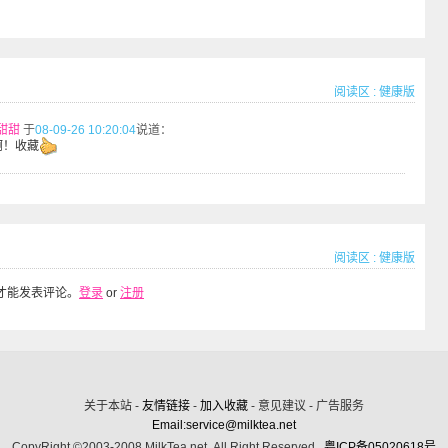
阅读区
:
健康版
甜甜
于
08-09-26 10:20:04
说道：
啊！收藏
阅读区
:
健康版
才能发表评论。
登录
or
注册
关于本站 -
友情链接
-
加入收藏
- 意见建议 - 广告服务
Email:service@milktea.net
CopyRight ©2003-2008 MilkTea.net. All Right Reserved.
粤ICP备05020618号