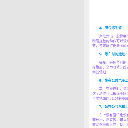
4、甩包练手臂
女性外出一般都会携带
种甩提包的动作可以锻
节，还可能打伤周围的
5、等车时的运动
等车、等信号灯的一
在腹部，全力收紧，感
间就做吧！
6、坐在公共汽车
车上有座位时，你可以
这个动作可以锻炼小腿
至离地面约5公分的高
7、站在公共汽车
车上没有座位也没有
而放松，反复做，可以
效紧缩腹部肌肉，使小