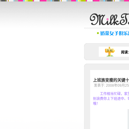
阅读
上班族变瘦的关键
发表于: 2008年09
工作相当忙碌，家里
别浪费你上下班途中、
哦！