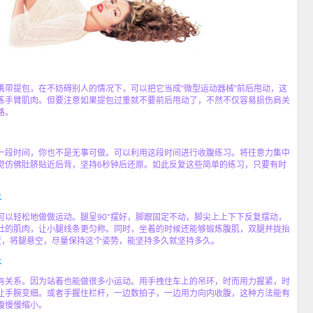
提包，在不妨碍别人的情况下，可以把它当成“微型运动器械”前后甩动，这
炼手臂肌肉。但要注意如果提包过重就不要前后甩动了，不然不仅容易损伤肩关
路。
段时间，你也不是无事可做。可以利用这段时间进行收腹练习。将往意力集中
觉仿佛肚脐贴近后背，坚持6秒钟后还原。如此反复这些简单的练习，只要有时
上
轻松地做做运动。腿呈90°摆好，脚跟固定不动，脚尖上上下下反复摆动，
肚的肌肉，让小腿线条更匀称。同时，坐着的时候还能够锻炼腹肌，双腿并拢抬
度，将腿悬空，尽量保持这个姿势，能坚持多久就坚持多久。
上
关系。因为站着也能做很多小运动。用手拽住车上的吊环，时而用力握紧，时
让手腕变细。或者手握住栏杆，一边数拍子，一边用力向内收腹，这种方法能有
腹慢慢缩小。