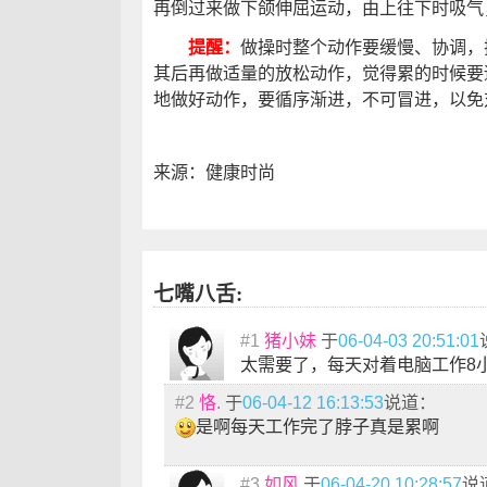
再倒过来做下颌伸屈运动，由上往下时吸气
提醒：
做操时整个动作要缓慢、协调，
其后再做适量的放松动作，觉得累的时候要
地做好动作，要循序渐进，不可冒进，以免
来源：健康时尚
七嘴八舌:
#1
猪小妹
于
06-04-03 20:51:01
太需要了，每天对着电脑工作8
#2
恪.
于
06-04-12 16:13:53
说道：
是啊每天工作完了脖子真是累啊
#3
如风
于
06-04-20 10:28:57
说