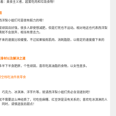
着：美食主义者，超爱吃肉和垃圾食物！
姐
洋梨小姐们可是很有毅力的唷！
顽固且好强，很多人即使想减肥，但是打死也不运动。相对地这也代表西洋梨
情就不会放弃，相当有意志力。
来的速度比较缓慢，不过如果锻炼肌肉、消耗脂肪，以稳定的速度瘦下来的
。
梨身材以及解决之道
半下半身肥胖，个性顽固，喜欢吃高油脂的食物，以女性居多。
3餐空档吃油炸类零食
巧克力、冰淇淋、洋芋片等，就请西洋梨小姐们务必含泪道别吧！
不需要这么神经质了，可吃些麻糬、红豆饼是没有关系的；喜欢吃冰淇淋的人
，同时，请慎选饭后甜点！