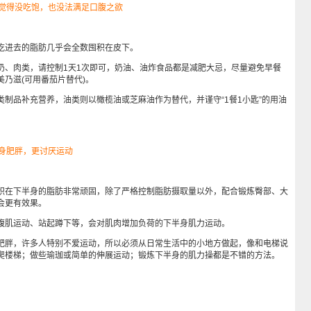
肉就觉得没吃饱，也没法满足口腹之欲
进去的脂肪几乎会全数囤积在皮下。
肉类，请控制1天1次即可，奶油、油炸食品都是减肥大忌，尽量避免早餐
乃滋(可用番茄片替代)。
品补充营养，油类则以橄榄油或芝麻油作为替代，并谨守“1餐1小匙”的用油
半身肥胖，更讨厌运动
在下半身的脂肪非常顽固，除了严格控制脂肪摄取量以外，配合锻炼臀部、大
会更有效果。
肌运动、站起蹲下等，会对肌肉增加负荷的下半身肌力运动。
胖，许多人特别不爱运动，所以必须从日常生活中的小地方做起，像和电梯说
爬楼梯；做些瑜珈或简单的伸展运动；锻炼下半身的肌力操都是不错的方法。