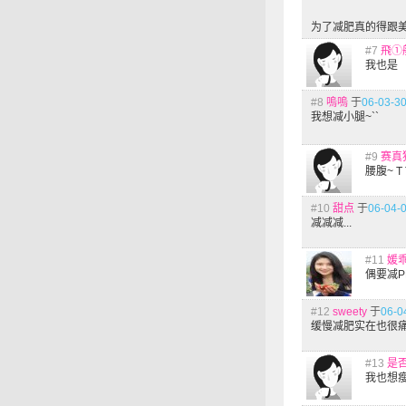
为了减肥真的得跟
#7
飛①
我也是
#8
嗚嗚
于
06-03-30
我想减小腿~``
#9
赛真
腰腹~ T 
#10
甜点
于
06-04-0
减减减...
#11
媛
偶要减
#12
sweety
于
06-0
缓慢减肥实在也很痛
#13
是
我也想