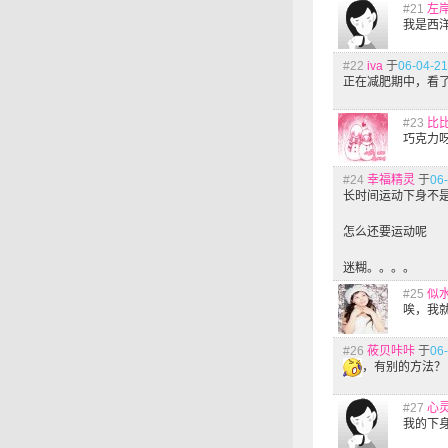
#21
左
我是西
#22
iva
于
06-04-21
正在减肥期中，看
#23
比
巧克力
#24
幸福精灵
于
06-
长时间运动下身不
怎么还要运动呢
迷糊。。。。
#25
似
唉，我
#26
莜贝咔咔
于
06-
，有别的方法？
#27
心
我的下