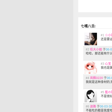
七嘴八舌:
#1
☆小
还是要运
#2
任大小姐
于
06-0
哈哈，那还能有什
#3
心宝
我也是属于这
#4
岚枫0220
于
06-
我就是这种身材的,
#5
藍の
不是很好~
#6
迷路
于
06-03-30
不能吃的都是我爱