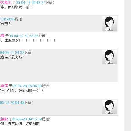
岸の藍山
于
06-04-17 19:43:27
说道：
洋梨，但跟沒說一樣~~
 13:58:45
说道：
了要努力
比猪
于
06-04-22 21:58:35
说道：
呀，冰淇淋呀！！！！！！！！！！！
04-26 11:34:32
说道：
是容易长肌肉吗？
水幽莲
于
06-04-26 16:04:00
说道：
就有小肚肚，好郁闷哦~~：（
05-12 20:04:48
说道：
灵接触
于
06-05-20 09:16:19
说道：
身跟上身不协调，好郁闷阿