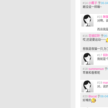
#14
小椰子
于
06-04
跟没说一样嘛~
#15
眯
对啊，
而且我
#16
花错耵聍
于
06-
哎,还是要运动~~~
想我是夜猫一只,为
#17
招
我就是个
#18
summersun
于
苹果和香蕉呢
#19
mar
对，说
#20
Blucat
于
06-04
好难的