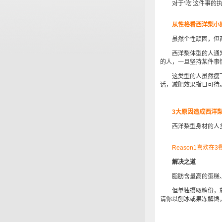
对于‘吃’这件事的执
从性格看西洋梨小
虽然个性顽固，但西
西洋梨体型的人通常
的人，一旦坚持某件事
这类型的人虽然瘦下
话，减肥效果指日可待
3大原因造成西洋
西洋梨型身材的人多
Reason1喜欢在
解决之道
脂肪含量高的蛋糕、
但单独摄取糖份，就
请你以刨冰或果冻解馋