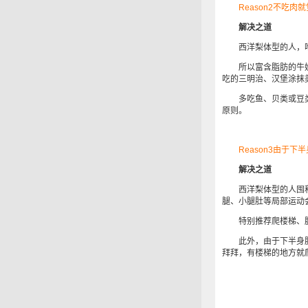
Reason2不吃
解决之道
西洋梨体型的人，吃
所以富含脂肪的牛奶、
吃的三明治、汉堡涂抹美
多吃鱼、贝类或豆类制
原则。
Reason3由于下
解决之道
西洋梨体型的人囤积
腿、小腿肚等局部运动
特别推荐爬楼梯、腹
此外，由于下半身肥
拜拜，有楼梯的地方就