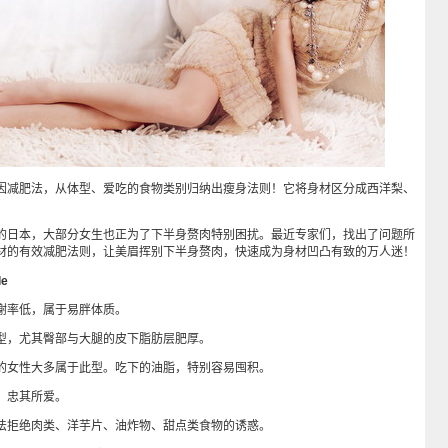
减肥法，从体型、爱吃的食物类别归纳出瘦身法则！它将身材区分成西洋梨、
日本，大部分女生也正为了下半身赘肉特别困扰。最近专家们，找出了问题所
材的有效减肥法则，让美眉挥别下半身赘肉，快速成为身材凹凸有致的万人迷！
e
率低，属于易胖体质。
，尤其臀部与大腿的皮下脂肪层肥厚。
女性大多属于此型。吃下的油脂，特别容易囤积。
忠其所爱。
拒绝肉类、洋芋片、油炸物、甜点类食物的诱惑。