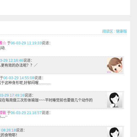
阅读区
:
健康版
雅☆
于
06-03-29 11:19:33
说道：
动.
3-29 12:16:46
说道：
么更有效的办法呢？？／
于
06-03-29 14:55:08
说道：
种身形呢,好郁闷喔.............
03-29 17:49:16
说道：
现在每周做三次形体瑜珈~~~平时睡觉前也要做几个动作的
靉筱
于
06-03-29 21:18:57
说道：
~``
 08:28:18
说道：
吃的食物耶！