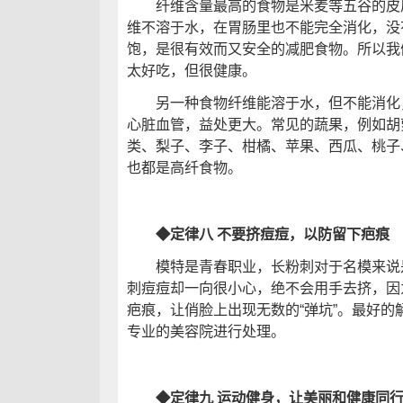
纤维含量最高的食物是米麦等五谷的皮质
维不溶于水，在胃肠里也不能完全消化，没
饱，是很有效而又安全的减肥食物。所以我
太好吃，但很健康。
另一种食物纤维能溶于水，但不能消化，
心脏血管，益处更大。常见的蔬果，例如胡
类、梨子、李子、柑橘、苹果、西瓜、桃子
也都是高纤食物。
◆定律八 不要挤痘痘，以防留下疤痕
模特是青春职业，长粉刺对于名模来说是
刺痘痘却一向很小心，绝不会用手去挤，因
疤痕，让俏脸上出现无数的“弹坑”。最好
专业的美容院进行处理。
◆定律九 运动健身，让美丽和健康同