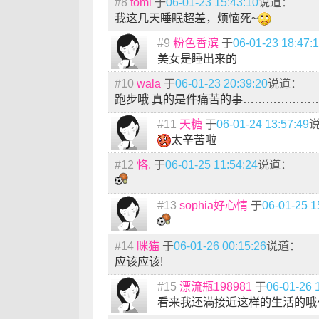
#8
tomi
于
06-01-23 15:43:10
说道：
我这几天睡眠超差，烦恼死~
#9
粉色香滨
于
06-01-23 18:47:
美女是睡出来的
#10
wala
于
06-01-23 20:39:20
说道：
跑步哦 真的是件痛苦的事………………
#11
天糖
于
06-01-24 13:57:49
太辛苦啦
#12
恪.
于
06-01-25 11:54:24
说道：
#13
sophia好心情
于
06-01-25 1
#14
眯猫
于
06-01-26 00:15:26
说道：
应该应该!
#15
漂流瓶198981
于
06-01-26 
看来我还满接近这样的生活的哦