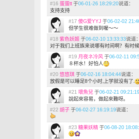
#16
蛋蛋tt
于
06-01-26 18:29:20
说道：
支持支持
#17
傻G爱YYJ
于
06-02-02 21:4
但学生很难做到喔～～
#18
紫色妖姬
于
06-02-10 13:33:33
说道
对于我们上班族来说哪有时间啊？有时
#19
月夜ネ冷风
于
06-02-11 09:
８杯水！好怕人
#20
悠悠琪
于
06-02-16 18:04:44
说道：
放假是可以睡足8个小时,上学就没有了.
#21
壞魚兒
于
06-02-21 09:21:1
說起來容易，做起來難呀。
#22
胡子
于
06-02-27 16:19:19
说道：
#23
糖果妖精
于
06-08-20 18:08