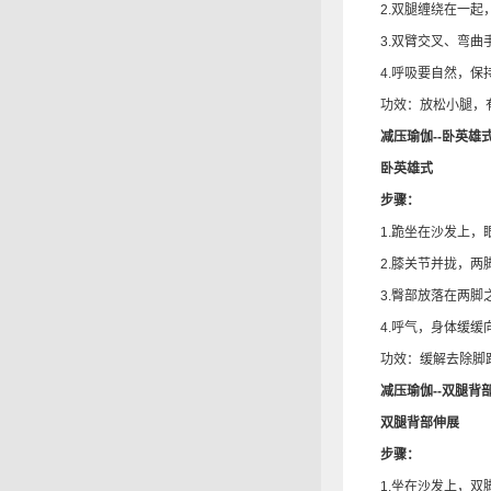
2.双腿缠绕在一起，
3.双臂交叉、弯曲手
4.呼吸要自然，保持
功效：放松小腿，有
减压瑜伽--卧英雄
卧英雄式
步骤：
1.跪坐在沙发上，
2.膝关节并拢，两
3.臀部放落在两脚之
4.呼气，身体缓缓向
功效：缓解去除脚跟
减压瑜伽--双腿背
双腿背部伸展
步骤：
1.坐在沙发上，双脚