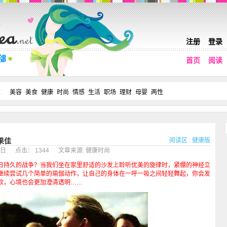
注册
登录
首页
阅读
：
美容
美食
健康
时尚
情感
生活
职场
理财
母婴
两性
阅读区
:
健康版
果佳
月01日 点击： 1344 文章来源: 健康时尚
持久的战争？当我们坐在家里舒适的沙发上聆听优美的旋律时，紧绷的神经立
继续尝试几个简单的瑜伽动作，让自己的身体在一呼一吸之间轻轻舞起，你会发
软，心境也会更加澄清透明……