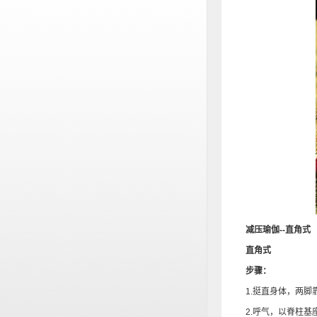
减压瑜伽--直角式
直角式
步骤：
1.挺直身体，两脚靠
2.呼气，以脊柱基座