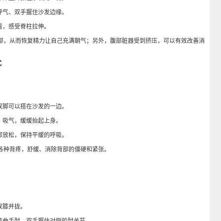
气、双手握住沙发边缘。
看，感受脊柱拉伸。
，从而恢复精力让自己充满朝气；另外，腹部脏器受到挤压，可以有效改善消
式
脚可以搭在沙发的一边。
吸气，缓缓抬起上身。
放松，保持平缓的呼吸。
种背疼，舒缓、消除背部的僵硬和紧张。
双膝并拢。