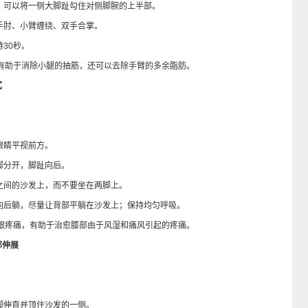
可以将一侧大脚趾勾住对侧脚腕的上半部。
肘、小臂缠绕、双手合掌。
30秒。
助于消除小腿的抽筋，还可以去除手臂的多余脂肪。
式
眼睛平视前方。
脚分开，脚趾向后。
间的沙发上，而不要坐在两脚上。
后躺，尽量让背部平躺在沙发上；保持均匀呼吸。
疼痛，有助于治愈膝部由于风湿和痛风引起的疼痛。
部伸展
伸直并顶住沙发的一侧。