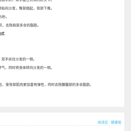
曲手肘，双手握住对侧的肘关节。
贴向沙发，臀部翘起，背部下推。
5秒。
，去除肩部多余的脂肪。
动式
双手扶住沙发的一侧。
气，同时将身体转向沙发的一侧。
。
，使背部肌肉更加富有弹性，同时去除腰腹部的多余脂肪。
阅读区
:
健康版