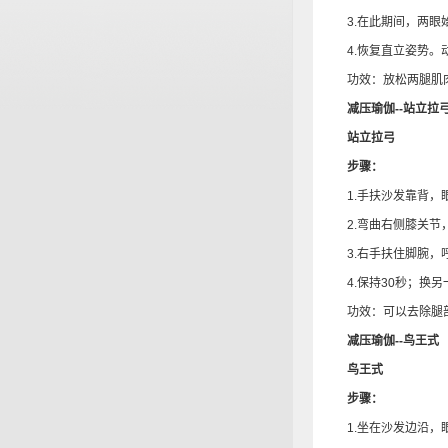
3.在此期间，两眼始
4.恢复直立姿势。动
功效：放松两腿肌肉
减压瑜伽--站立拉
站立拉弓
步骤：
1.手扶沙发靠背，
2.弯曲右侧膝关节
3.右手扶住脚腕，呼
4.保持30秒；换另
功效：可以去除腿部
减压瑜伽--鸟王式
鸟王式
步骤：
1.坐在沙发边沿，