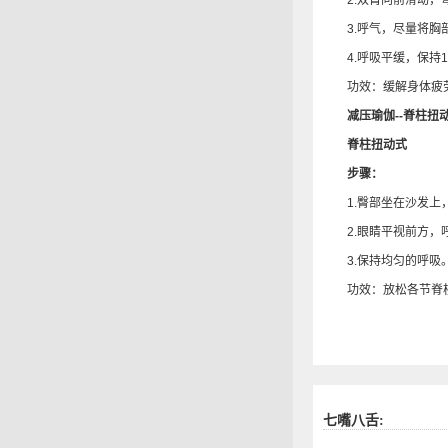
2.双臂向前滑动，弯
3.呼气，尽量将胸部
4.呼吸平缓，保持1
功效：缓解身体疲劳
减压瑜伽--脊柱扭
脊柱扭动式
步骤：
1.臀部坐在沙发上，
2.眼睛平视前方，呼
3.保持均匀的呼吸
功效：放松各节脊柱
七嘴八舌: