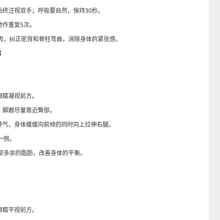
终注视双手；呼吸要自然，保持30秒。
作重复5次。
，纠正驼背和脊柱弯曲，消除身体的紧张感。
弓
眼睛凝视前方。
，脚跟尽量靠近臀部。
气，身体缓缓向前倾的同时向上拉伸右腿。
一侧。
多余的脂肪，改善身体的平衡。
眼睛平视前方。