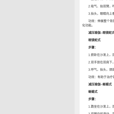
2.吸气、抬双臂，呼
3.抬头，眼睛向上
功效：伸展整个背部
化功能。
减压瑜伽--眼镜蛇
眼镜蛇式
步骤：
1.俯卧在沙发上，双
2.双手放在双肩下，
3.呼气，抬头，颈部
功效：有助于治疗各
减压瑜伽--蜥蜴式
蜥蜴式
步骤：
1.跪坐在沙发上，