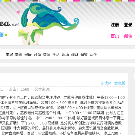
注册
登录
首页
阅读
：
美容
美食
健康
时尚
情感
生活
职场
理财
母婴
两性
阅读区
:
健康版
05日 点击： 1569 文章来源:
间有不同工作，应该配合生理时钟，才能有健康身体哦！ 午夜12:00 ~ 1:00
不适者易在此时痛醒。 凌晨1:00 ~ 2:00 排毒期 此时肝脏为排除毒素而活动
态，让肝脏得以完成代谢废物。 凌晨3:00 ~ 4:00 休眠期 重症病人最易发
时死亡，熬夜最好勿超过这个时间。 上午9:00 ~ 11:00 精华期 此时为注意
学习的最佳时段。 中午12:00 ~ 1:00 午休期 最好静坐或闭目休息一下再进
伤肝哦！ 下午2:00 ~ 3:00 高峰期 是分析力和创造力得以发挥淋漓的极致
 5:00 低潮期 体力耗弱的阶段，最好补充水果来解馋，避免因饥饿而贪食致肥胖。
 松散期 此时血糖略增，嗅觉与味觉最敏感，不妨准备晚膳来提振精神。 晚上7:00 ~