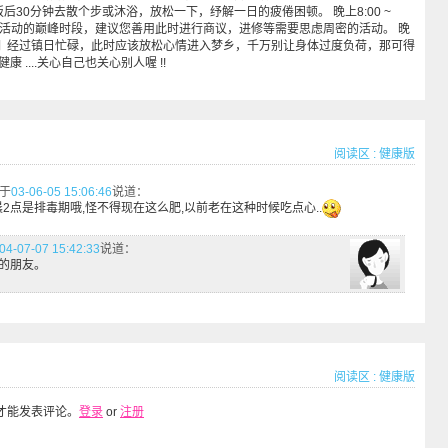
在饭后30分钟去散个步或沐浴，放松一下，纾解一日的疲倦困顿。 晚上8:00 ~
为晚上活动的巅峰时段，建议您善用此时进行商议，进修等需要思虑周密的活动。 晚
00 夜眠期 经过镇日忙碌，此时应该放松心情进入梦乡，千万别让身体过度负荷，那可得
 ....关心自己也关心别人喔 !!
阅读区
:
健康版
于
03-06-05 15:06:46
说道：
2点是排毒期哦,怪不得现在这么肥,以前老在这种时候吃点心..
04-07-07 15:42:33
说道：
的朋友。
阅读区
:
健康版
才能发表评论。
登录
or
注册