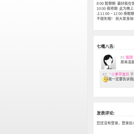
8:00 暂憩期 最好能
10:00 夜修期 此
上11:00 ~ 12:
不偿失哦！ 祝大家身体健康
七嘴八舌:
#1
饭团
原来凌晨
#2
╰☆季节宝贝
于
我一定要告诉我
发表评论:
您还没有登录，登录后