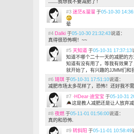
........我想我不要减肥了！
#3
迷茫&溜溜
于
05-10-30 14:36
晕
#4
Dalki
于
05-10-30 21:32:43
说道：
真得很恐怖啊！~~
#5
天知道
于
05-10-31 17:37:13
知道不哪个二十一天的减肥的方
知道有没有用了，等我有效果了
就开始了，有兴趣的JJMM们和
#6
琦琪
于
05-10-31 17:51:10
说道：
减肥市场太多花样了，恐怖！还好我不
#7
·HDear·迪宝宝
于
05-10-31 2
这是教人减肥还是让人放弃减
#8
夜燃
于
05-11-01 01:56:00
说道：
真的和恐怖.
#9
转斜阳
于
05-11-01 10:58:49