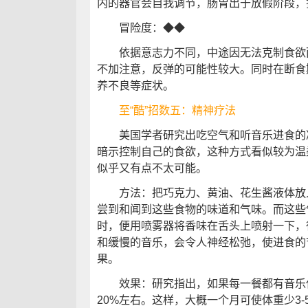
内的器官会自我调节，肠胃出于放假阶段，
冒险度：◆◆
依据意志力不同，中途因无法克制食欲而
不加注意，反弹的可能性较大。同时在断食
养不良等症状。
至“酷”招数五：精神疗法
美国学者研究出吃空气和听音乐进食的减
暗示控制自己的食欲，这种方式看似较为温
似乎又有点不太可能。
方法：把巧克力、黄油、花生酱液体放入
尝到和闻到这些食物的味道和气味。而这些
时，便用喷雾器将香味在舌头上喷射一下，
和缓慢的音乐，会令人神经松弛，使进食的
果。
效果：研究指出，如果每一餐都有音乐伴
20%左右。这样，大概一个月可使体重少3-