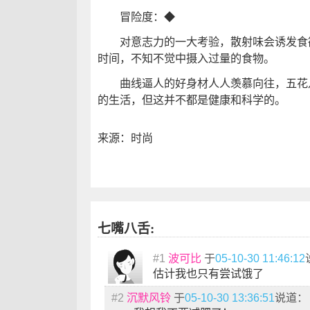
冒险度：◆
对意志力的一大考验，散射味会诱发食欲
时间，不知不觉中摄入过量的食物。
曲线逼人的好身材人人羡慕向往，五花八
的生活，但这并不都是健康和科学的。
来源：时尚
七嘴八舌:
#1
波可比
于
05-10-30 11:46:12
估计我也只有尝试饿了
#2
沉默风铃
于
05-10-30 13:36:51
说道：