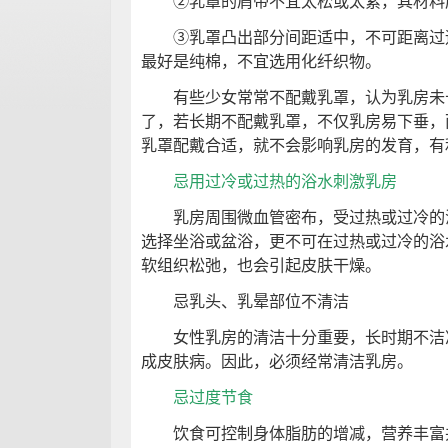
②乳罩的肩带不宜太松或太紧，其材料
③乳罩凸出部分间距适中，不可距离过远
最好是纯棉，不宜选用化纤织物
有些少女常常不配戴乳罩，认为乳房未长
了，若长期不配戴乳罩，不仅乳房易下垂，
乳罩配戴合适，就不会影响乳房的发
忌用过冷或过热的浴水刺激乳房
乳房周围微血管密布，受过热或过冷的浴
选择坐浴或盆浴，更不可在过热或过冷的浴
软组织松弛，也会引起皮肤干燥。
忌乳头、乳晕部位不清洁
女性乳房的清洁十分重要，长时期不洁净
成皮肤病。因此，必须经常清洁乳房。
忌过度节食
饮食可控制身体脂肪的增减，营养丰富并