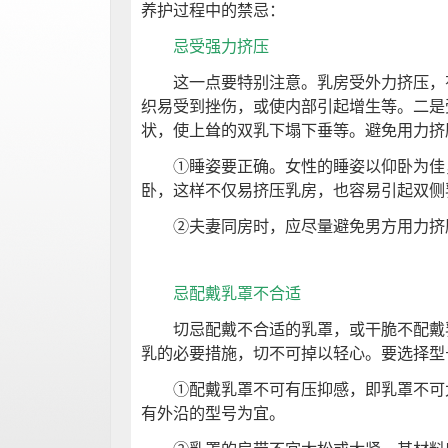
养护过程中的禁忌：
忌受强力挤压
这一点要特别注意。乳房受外力挤压，有
织易受到挫伤，或使内部引起增生等。二是
状，使上耸的双乳下塌下垂等。避免用力挤
①睡姿要正确。女性的睡姿以仰卧为佳
卧，这样不仅易挤压乳房，也容易引起双侧
②夫妻同房时，应尽量避免男方用力挤
忌配戴乳罩不合适
切忌配戴不合适的乳罩，或干脆不配戴乳
乳的必要措施，切不可掉以轻心。要选择型
①配戴乳罩不可有压抑感，即乳罩不可太
有外沿的型号为宜。