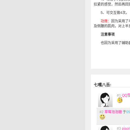
拉紧的感觉，然后再回
5、可交互做4次。
功效：
因为采用了
及侧腰的肌肉，对上半
注意事项
也因为采用了辅助器
七嘴八舌:
#1
QQ
#2
草莓泡泡糖
于
05
#3
piaol