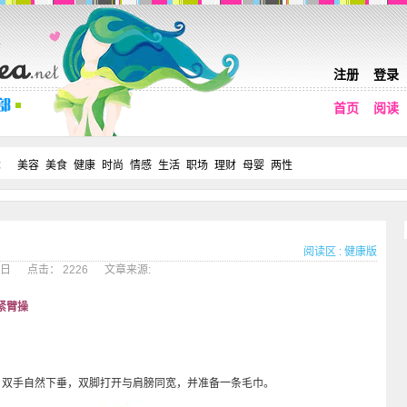
注册
登录
首页
阅读
：
美容
美食
健康
时尚
情感
生活
职场
理财
母婴
两性
阅读区
:
健康版
27日 点击： 2226 文章来源:
紧臂操
双手自然下垂，双脚打开与肩膀同宽，并准备一条毛巾。