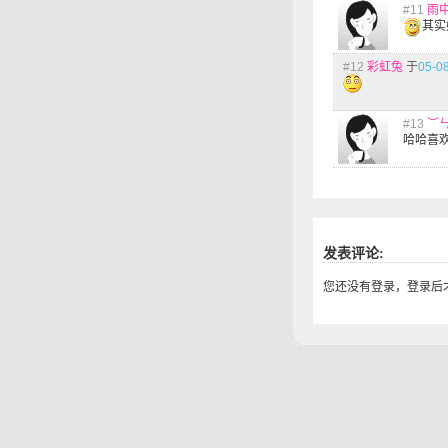
#11
雨
其实
#12
彩虹兔
于
05-08
#13
︶ㄣ
哈哈喜
发表评论:
您还没有登录，登录后