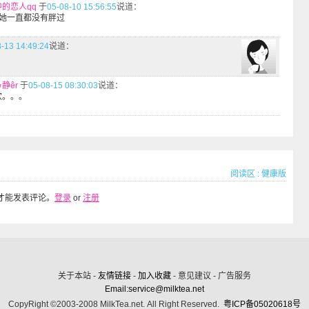
中的恋人qq
于
05-08-10 15:56:55
说道：
她一直都没有胖过
-13 14:49:24
说道：
静êr
于
05-08-15 08:30:03
说道：
欢。。。
阅读区
:
健康版
才能发表评论。
登录
or
注册
关于本站 -
友情链接
-
加入收藏
- 意见建议 - 广告服务
Email:service@milktea.net
CopyRight ©2003-2008 MilkTea.net. All Right Reserved.
粤ICP备05020618号