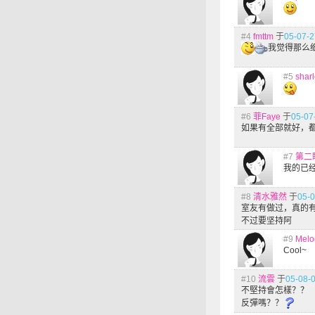
#4
fmttm
于
05-07-2
我觉得那么
#5
shar
#6
菲Faye
于
05-07
如果有全部就好，都
#7
第二
我的已
#8
清水雅然
于
05-0
室友有做过，真的
不过要坚持阿
#9
Melo
Cool~
#10
流雲
于
05-08-0
不堅持會怎樣？？
反彈嗎？？