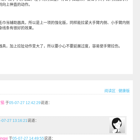
到向上伸直的动作。
毛巾当辅助器具，所以是上一项的强化版，同样能拉紧大手臂内侧、小手臂内侧
身线条有很好的效果。
具，加上拉扯动作变大了，所以要小心不要延展过度，容易使手臂拉伤。
阅读区
:
健康版
雪茄
于
05-07-27 12:42:29
说道：
-07-27 13:16:21
说道：
ingxi
于
05-07-27 14:49:55
说道：