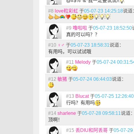
@#$%^&*我一定要试试!!
#8
love粒彩虹
于
05-07-23 14:25:18
说道
#9
噜啦啦
于
05-07-23 18:52:50
真的可以吗？？
#10
♀♂
于
05-07-23 18:58:31
说道：
有用吗，可以试试哦
#11
Melody
于
05-07-24 00:31:5
#12
敏猪
于
05-07-24 06:44:03
说道：
#13
Blucat
于
05-07-25 12:26:40
行吗？有用吗
#14
sharlene
于
05-07-28 09:58:11
说道
顶啊！
#15
丢DIU和阿丢哥
于
05-07-29