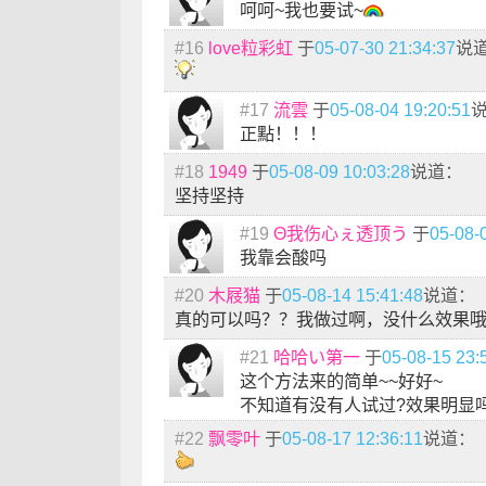
呵呵~我也要试~
#16
love粒彩虹
于
05-07-30 21:34:37
说
#17
流雲
于
05-08-04 19:20:51
正點！！！
#18
1949
于
05-08-09 10:03:28
说道：
坚持坚持
#19
Θ我伤心ぇ透顶う
于
05-08-
我靠会酸吗
#20
木屐猫
于
05-08-14 15:41:48
说道：
真的可以吗？？我做过啊，没什么效果
#21
哈哈い第一
于
05-08-15 23:
这个方法来的简单~~好好~
不知道有没有人试过?效果明显吗
#22
飘零叶
于
05-08-17 12:36:11
说道：