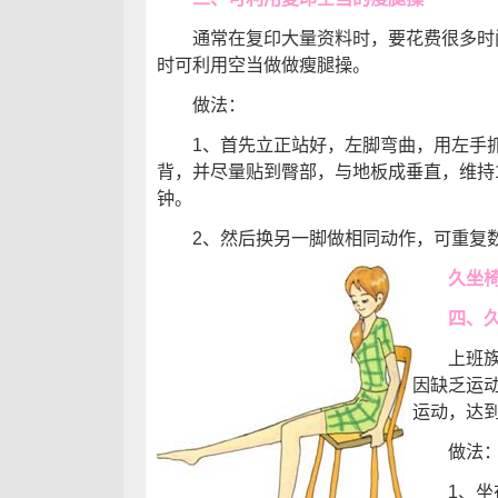
通常在复印大量资料时，要花费很多时
时可利用空当做做瘦腿操。
做法：
1、首先立正站好，左脚弯曲，用左手
背，并尽量贴到臀部，与地板成垂直，维持
钟。
2、然后换另一脚做相同动作，可重复
久坐
四、久坐
上班族长
因缺乏运
运动，达
做法
1、坐在