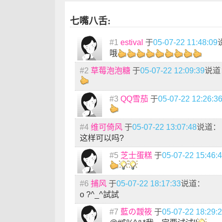
七嘴八舌:
#1
estival
于
05-07-22 11:48:09
哦
#2
草莓泡泡糖
于
05-07-22 12:09:39
说道
#3
QQ雪茄
于
05-07-22 12:26:3
#4
维可倚风
于
05-07-22 13:07:48
说道：
这样可以吗?
#5
芝士蛋糕
于
05-07-22 15:46:
#6
捕风
于
05-07-22 18:17:33
说道：
o ?^_^試試
#7
藍の靉筱
于
05-07-22 18:29: