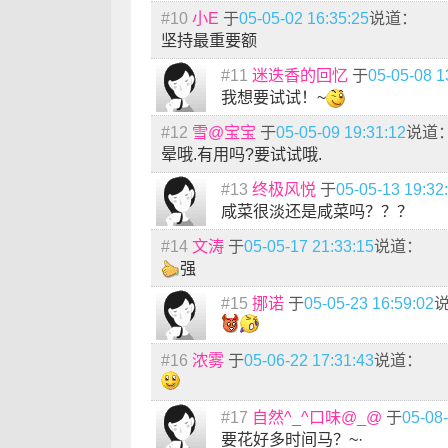
#10
小E
于
05-05-02 16:35:25
说道：
坚持最重要额
#11
迷迭香的回忆
于
05-05-08 1
我想要试试！~
#12
雪@宝宝
于
05-05-09 19:31:12
说道
晕哦.有用吗?要试试哦.
#13
终极风悦
于
05-05-13 19:32
咸菜很淡还是咸菜吗？？？
#14
文涛
于
05-05-17 21:33:15
说道：
强
#15
挪诺
于
05-05-23 16:59:02
#16
浓雾
于
05-06-22 17:31:43
说道：
#17
自然^_^口味@_@
于
05-08-
要花好多时间马？~·