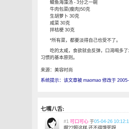
鳀鱼海藻汤 - 3分之一碗
牛肉包菜(瘦肉)50克
生胡萝卜 30克
咸菜 30克
拌桔梗 30克
*所有菜，都要淡得自己也受不了。
吃的太咸，食欲就会反弹，口渴喝多了水
习惯的基本原则。
来源：美容时尚
系统提示：该文章被 maomao 修改于 2005-04-
七嘴八舌:
#1
可口可心
于
05-04-26 10:12:
啊??照这样,还不得饿死呀