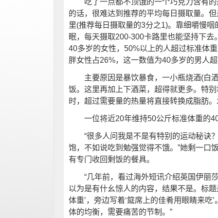
吃了一点都不顶饿的一个巧克力含有的热
的话，很难达到推荐的平均每日摄取量。但是
里(推荐每日摄取量的3分之1)。靠细嚼慢咽
眠，每天摄取200-300卡路里也能坚持下
40多岁的女性，50%以上的人超过标准体
胖女性占26%，这一数值为40多岁的男人超
主要原因是暴饮暴食，一小瓶烧酒(白酒)
饭。这里再加上下酒菜，超得就更多。特别
时，超过需要量的热量将直接转换成脂肪。
一位将近20年维持50公斤标准体重的4
“很多人问我是不是有特别的运动秘诀？
饱，不如说吃到勉强觉得不饿。”她剩一口
有专门收回剩饭的餐具。
“几年前，看过海外短讯介绍英国伊丽莎
以为是有什幺惊人的内容，结果不是。标题是
体重’，旁边写着‘筵席上的佳肴用眼睛来吃
体的均衡，需要痛苦的节制。”