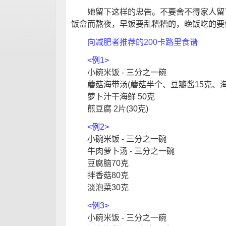
她留下这样的忠告。不要舍不得家人留下
饭盒而熬夜，早饭要乱糟糟的，晚饭吃的要
向减肥者推荐的200卡路里食谱
<例1>
小碗米饭 - 三分之一碗
蘑菇海带汤(蘑菇半个、豆瓣酱15克、海
萝卜汁干海鲜 50克
煎豆腐 2片(30克)
<例2>
小碗米饭 - 三分之一碗
牛肉萝卜汤 - 三分之一碗
豆腐脑70克
拌香菇80克
淡泡菜30克
<例3>
小碗米饭 - 三分之一碗