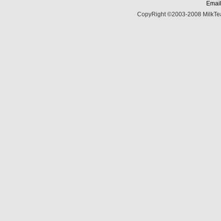
Email
CopyRight ©2003-2008 MilkTea