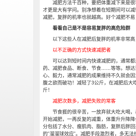
减肥方法千百种，要把体重减下来是很容
才更是大有学问。别净想着在短期间可以减
减肥，复胖的机率也就越高。好个减肥不易
看看自己是不是容易复胖的高危险群
以下这些人在减肥后复胖的机率非常高，
以不正确的方式快速减肥者
可以达到短时间内快速减肥的，通常都
药、减肥食品、断食、节食……等等。想达
心、毅力，通常减肥的成果维持不久就会因
腹之欲而破功！减轻了3公斤，在减肥后大
斤！
减肥次数多，减肥失败的常客
节食捱的很辛苦，一放弃就大吃大喝，暴
开始减肥，一再反复的减重，体重升升降降
分包括了水分、瘦肌肉、脂肪，复胖后胖回
的"溜溜球效应"。减肥手段激烈者，多无法