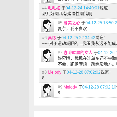
#4
毛毛猪
于
04-12-24 14:40:01
说道：
都几好啊几有建设性啊错啊
#5
爱美之心
于
04-12-25 18:50:
复杂，我不喜欢
#6
离缘
于
04-12-25 22:34:42
说道：
~~~对于运动减肥的.,,.我看我永远不能成
#7
咖啡屋里的女人
于
04-12-26 
好累哦，我现在连单车还不会骑
不会，跑步麻烦，跳绳没地方。
#8
Melody
于
04-12-28 07:02:02
说道：
8
#9
Melody
于
04-12-28 07:02:10
8