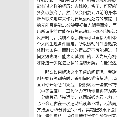
样强度和时间的有氧运动，则会造成肌体疲
能有过这样的经历：去跳操，瘦了，可累的
多久就放弃了，然后又会回复到以前的身体
断章取义地拿来作为有氧运动处方的前提，
糖元能否供能15分钟要视每人储量而定，
出所谓脂肪供能在有氧运动15～20分钟后
反应时间，脂肪不象肌糖元可以直接为肌体
个人的生理条件而定。所以运动时间要循序
体耐力条件，而耐力的提高是不可能通过一
间太短也确不能达到减肥目的，因为只有机
才能进一步促进更多的脂肪分解。而最终达
那么如何解决这个矛盾的问题呢，我建议
刚开始有氧训练时，采用间歇式锻炼法，以
直到你开始感到疲劳后慢慢转为一些放松或
（中等强度），直到体力有所恢复再转为高
十分疲劳还坚持运动，这固然锻炼意志力，
也不会让你在一次运动后疲惫不堪，无法面
方法运动45分钟至1小时，其减肥效果不
种过渡训练法，最终目标还是使你能轻松完