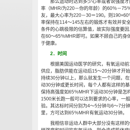
那么运动时达到多少心率或者说强度才能
率（MHR/为220－你的年龄）的60％－7
友，最大心率为220－30＝190。则190×60
率保持在114～145左右的锻炼才有效并
条件的心跳极限的估算值，故实际强度要因
在60～65％MHR即可。如果不顾自己的
于健康。
2．时间
根据美国运动医学的研究，有氧运动前1
供应，脂肪供能在运动后15～20分钟才开
持续30分钟以上，那么就发生一个问题，在
动30分钟或更长时间，每个人都有这样的
保持高强度如65％MHR下运动30分钟是怎
1500米长跑一般可以达到要求的心率，一
验。其达标时间分别为4～5分钟与6～7分
里，方可达到65％MHR有氧运动30分钟。
我相信非运动人群中大部分没有这样的体