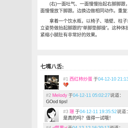
(右)一面吐气、一面慢慢抬起右脚脚跟
面慢慢放下脚跟。边换边做相同动作。重复
拿着一个饮水瓶，以椅子、墙壁、柱子或
立姿势做抬起脚跟的“单脚垫脚操”。这种
紧缩小腿肚有非常好的效果。
七嘴八舌:
#1
西红柿炒蛋
于
04-12-10 21:1
#2
Melody
于
04-12-11 05:02:27
说道：
GOod tips!
#3
璟
于
04-12-11 19:35:52
说道
是真的吗？值得一试哦！
#4
≮苹果≯
于
04-12-12 16:20:17
说道：