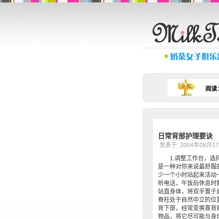
阅读
日常背部护理要诀
发表于: 2004年08月
1.调整工作台，选择
是一种对你来说最舒服
少一个小时站起来活动
听电话，午饭后休息时
站直身体，将双手置于
脊柱处于自然中立的位
背下部，经常变换靠背
物品，将它尽可能与身