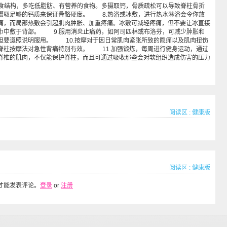
食结构，多吃低脂肪、有营养的食物。多摄取钙，骨质疏松可以导致脊柱骨折
摄取足够的钙质来保证骨骼硬度。 8.热浴或冰敷，进行热水淋浴会令你放
痛，而局部热敷会引起肌肉肿胀、加重疼痛。冰敷可减轻疼痛，但不要让冰直接
巾中敷于背部。 9.服用消炎止痛药，如阿司匹林或布洛芬，可减少肿胀和
但要遵照说明服用。 10.按摩对于因日常肌肉紧张所致的隐痛以及肌肉扭伤
脊柱按摩法对急性背痛特别有效。 11.加强锻炼，每周进行健身运动，通过
脊椎的肌肉，不仅能保护脊柱，而且可通过吸收那些会对软组织造成伤害的压力
阅读区
:
健康版
阅读区
:
健康版
才能发表评论。
登录
or
注册