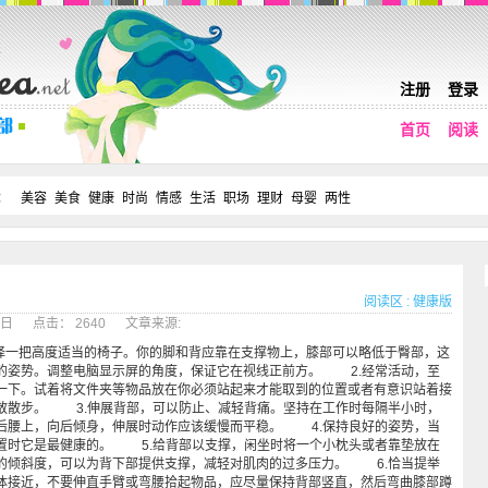
注册
登录
首页
阅读
：
美容
美食
健康
时尚
情感
生活
职场
理财
母婴
两性
阅读区
:
健康版
17日 点击： 2640 文章来源:
一把高度适当的椅子。你的脚和背应靠在支撑物上，膝部可以略低于臀部，这
的姿势。调整电脑显示屏的角度，保证它在视线正前方。 2.经常活动，至
一下。试着将文件夹等物品放在你必须站起来才能取到的位置或者有意识站着接
散散步。 3.伸展背部，可以防止、减轻背痛。坚持在工作时每隔半小时，
后腰上，向后倾身，伸展时动作应该缓慢而平稳。 4.保持良好的姿势，当
置时它是最健康的。 5.给背部以支撑，闲坐时将一个小枕头或者靠垫放在
的倾斜度，可以为背下部提供支撑，减轻对肌肉的过多压力。 6.恰当提举
体接近，不要伸直手臂或弯腰拾起物品，应尽量保持背部竖直，然后弯曲膝部蹲