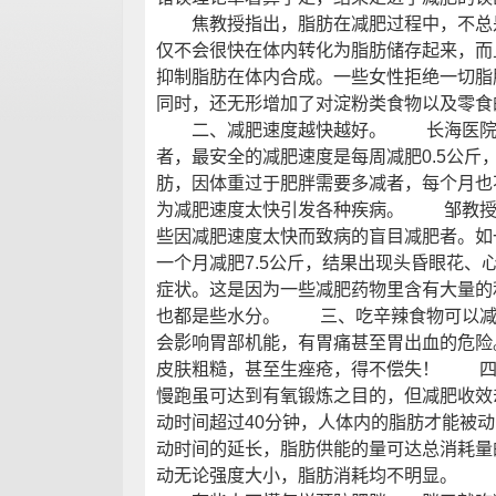
焦教授指出，脂肪在减肥过程中，不总是
仅不会很快在体内转化为脂肪储存起来，而
抑制脂肪在体内合成。一些女性拒绝一切脂
同时，还无形增加了对淀粉类食物以及零食
二、减肥速度越快越好。 长海医院内
者，最安全的减肥速度是每周减肥0.5公斤
肪，因体重过于肥胖需要多减者，每个月也
为减肥速度太快引发各种疾病。 邹教授
些因减肥速度太快而致病的盲目减肥者。如
一个月减肥7.5公斤，结果出现头昏眼花、
症状。这是因为一些减肥药物里含有大量的
也都是些水分。 三、吃辛辣食物可以
会影响胃部机能，有胃痛甚至胃出血的危险
皮肤粗糙，甚至生痤疮，得不偿失！ 
慢跑虽可达到有氧锻炼之目的，但减肥收效
动时间超过40分钟，人体内的脂肪才能被
动时间的延长，脂肪供能的量可达总消耗量的
动无论强度大小，脂肪消耗均不明显。 