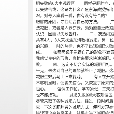
肥失败的6大主观误区 同样是肥胖症，
以失败告终，这是为什么？焦东海教授指出
况。对号入座看一看，你有没有符合的？
肥胖的原因，寻找适合自己的方法。 广
法减肥；或者是人云亦云，频频擅自更改减
认识，因而以失败告终。 二、凑热闹
共有4人，3人来找焦东海教授减肥。另一
的兴趣、一时的热情，免不了出现减肥失
成。 如照照镜子觉得自己的形象不满意
我感觉良好的形象，急忙来要求快速减肥。
败。 四、选定不切合实际的减肥目标。
千克，未达到自己的理想就终止了减肥。
减肥生效后马上旧态复萌。 有人在开始
不够明显时，便丧失信心，又恢复了原来
恒心。 强调工作忙，学习紧张，三天打
也不能成功。 减肥失败的6大客观误
尽管采取了各种减肥方法，经过一段时间后
究一下这类肥胖者的减肥方式，便可发现她
错误理论牵着鼻子走，结果走进了减肥的