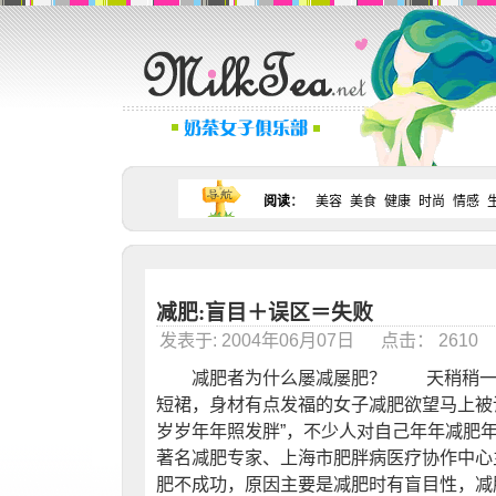
阅读
：
美容
美食
健康
时尚
情感
减肥:盲目＋误区＝失败
发表于: 2004年06月07日 点击： 261
减肥者为什么屡减屡肥？ 天稍稍一热
短裙，身材有点发福的女子减肥欲望马上被
岁岁年年照发胖”，不少人对自己年年减肥
著名减肥专家、上海市肥胖病医疗协作中心
肥不成功，原因主要是减肥时有盲目性，