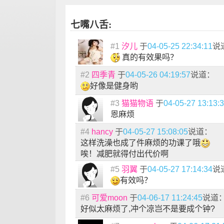
七嘴八舌:
#1
汐儿
于
04-05-25 22:34:11
说
真的有效果吗？
#2
四季青
于
04-05-26 04:19:57
说道：
好像是健身哟
#3
猫猫物语
于
04-05-27 13:13:
恩麻烦
#4
hancy
于
04-05-27 15:08:05
说道：
这样洗澡也成了件麻烦的功课了哦
唉！减肥就得付出代价啊
#5
羽翼
于
04-05-27 17:14:34
说
有效吗？
#6
可爱moon
于
04-06-17 11:24:45
说道
好似太麻烦了,冲个凉岂不是要成个钟?