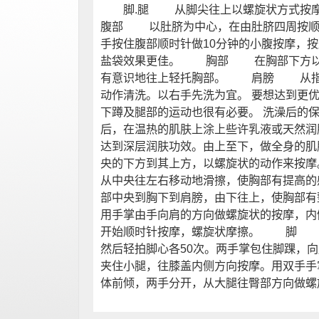
脚.腿 从脚尖往上以螺旋状方式按
腹部 以肚脐为中心，在由肚脐四周按顺
手按住腹部顺时针做10分钟的小腹按摩，
盐袋效果更佳。 胸部 在胸部下方以
有意识地往上轻托胸部。 肩膀 从指
动作清洗。以右手先洗为宜。 要想达到更
下蹲及腿部的运动也很有必要。 洗澡后的保
后，在温热的肌肤上涂上些许乳液或天然润
达到深层润肤功效。由上至下，做全身
央的下方到其上方，以螺旋状的动作来按摩
从中央往左右移动地滑擦，使胸部有提高的
部中央到胸下到肩膀，由下往上，使胸
用手掌由手向肩的方向做螺旋状的按摩
开始顺时针按摩，螺旋状摩擦。 脚 
然后轻拍脚心各50次。两手掌包住脚踝
夹住小腿，往膝盖内侧方向按摩。用双手手
体前倾，两手分开，从大腿往臀部方向做螺