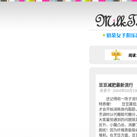
阅读
豆豆减肥最新流行
发表于: 2004年04月
还记得前一阵子流行
特质喔！ 豆豆属低热
才会开始消耗体内脂肪
烹调时以代糖取代糖
大家最怕遇到的问题就
反升，小腹凸出，消磨
困扰！因为纤维质能吸
堆积。在烹饪方面，