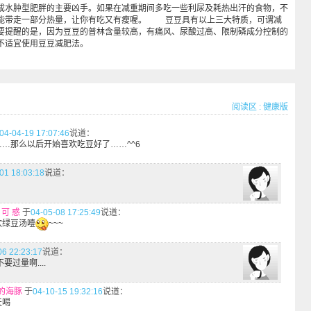
成水肿型肥胖的主要凶手。如果在减重期间多吃一些利尿及耗热出汗的食物，不
能带走一部分热量，让你有吃又有瘦喔。 豆豆具有以上三大特质，可谓减
要提醒的是，因为豆豆的普林含量较高，有痛风、尿酸过高、限制磷成分控制的
不适宜使用豆豆减肥法。
阅读区
:
健康版
04-04-19 17:07:46
说道：
…那么以后开始喜欢吃豆好了……^^6
01 18:03:18
说道：
 可 惑
于
04-05-08 17:25:49
说道：
欢绿豆汤噎
~~~
06 22:23:17
说道：
过量啊....
的海豚
于
04-10-15 19:32:16
说道：
天喝