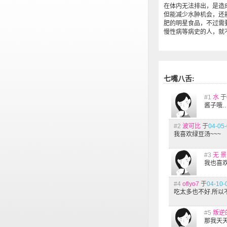
在体内无法排出，是造
但能减少水肿机会，还
肥的明星食品，不过需
慢性病等病史的人，就
七嘴八舌:
#1
水
于
酱子哦…
#2
波可比
于
04-05-
我喜欢绿豆汤~~~
#3
无 景
我也喜
#4
oflyo7
于
04-10-
吃太多也不好.所以不要
#5
叛逆
那我天