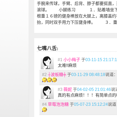
手腕来传球，手臂、后背、脖子都要挺直，
滚球。 小腿练习 １．贴着墙坐下，
根重１６磅的健身棒放在大腿上，离膝盖
抬，同时双手用力下压健身棒。 ３．重
七嘴八舌:
#1
小小梅子
于
03-11-15 21:17:
太难!!麻烦
#2
┼波板糖╪
于
03-11-29 08:48:18
说道
#3
薇妮
于
04-02-05 21:01:46
说
真的有点麻烦！！！有简单点的
#4
草莓泡泡糖
于
05-07-23 15:12:24
说道