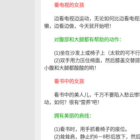
看电视的女孩
边看电视边运动，无论如何比边看电视边
懒，边看边做，今天就开始吧！
对腹部和大腿都有帮助的动作：
(1)坐在沙发上或椅子上（太软的可不行
(2)双手用力压住椅面，然后膝盖交替提
小腹和大腿都酸酸的哟！
看书中的女孩
看书中的美人儿，千万不要陷入愁云惨雾
动，如何？很有“营养”吧！
拥有美丽的肩线：
(1)看书时，用手抓着椅子的座位。
(2)耸耸肩，静止约6－8秒后放下，然