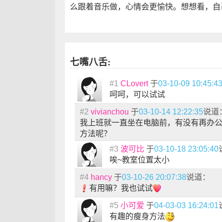
么跟着音乐做，心情会更愉快。想想看，自
七嘴八舌:
#1
CLovert
于
03-10-09 10:45:4
呵呵，可以试试
#2
vivianchou
于
03-10-14 12:22:35
说道
我上班就一直坐在电脑前，有没有再办
方法呢？
#3
波可比
于
03-10-18 23:05:40
唉~教室位置太小
#4
hancy
于
03-10-26 20:07:38
说道：
有用嘛？我也试试
#5
小可爱
于
04-03-03 16:24:01
有趣的瘦身方法