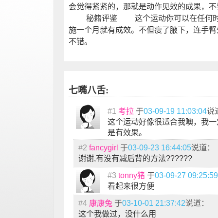
会觉得紧紧的，那就是动作见效的成果，不
秘籍评鉴 这个运动你可以在任何时间
施一个月就有成效。不但瘦了腋下，连手臂
不错。
七嘴八舌:
#1
考拉
于
03-09-19 11:03:04
说
这个运动好像很适合我噢，我一
是有效果。
#2
fancygirl
于
03-09-23 16:44:05
说道：
谢谢,有没有减后背的方法??????
#3
tonny猪
于
03-09-27 09:25:59
看起来很方便
#4
康康兔
于
03-10-01 21:37:42
说道：
这个我做过，没什么用