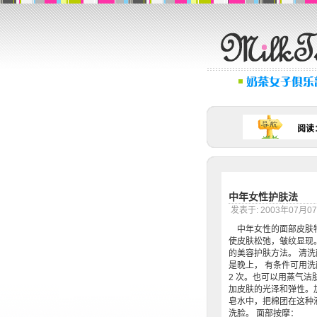
阅读
中年女性护肤法
发表于: 2003年07月
中年女性的面部皮肤特
使皮肤松弛，皱纹显现
的美容护肤方法。 清
是晚上， 有条件可用
2 次。也可以用蒸气
加皮肤的光泽和弹性。
皂水中，把棉团在这种
洗脸。 面部按摩： 