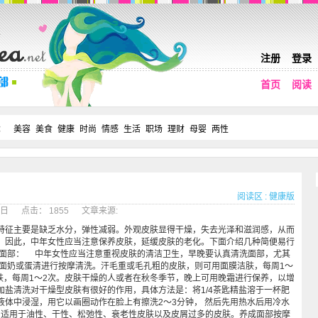
注册
登录
首页
阅读
：
美容
美食
健康
时尚
情感
生活
职场
理财
母婴
两性
阅读区
:
健康版
07日 点击： 1855 文章来源:
征主要是缺乏水分，弹性减弱。外观皮肤显得干燥，失去光泽和滋润感，从而
。因此，中年女性应当注意保养皮肤，延缓皮肤的老化。下面介绍几种简便易行
洗面部： 中年女性应当注意重视皮肤的清洁卫生，早晚要认真清洗面部，尤其
洗面奶或蛋清进行按摩清洗。汗毛重或毛孔粗的皮肤，则可用面膜洁肤，每周1～
洁肤，每周1～2次。皮肤干燥的人或者在秋冬季节，晚上可用晚霜进行保养，以增
加盐清洗对干燥型皮肤有很好的作用，具体方法是：将1/4茶匙精盐溶于一杯肥
液体中浸湿，用它以画圈动作在脸上有擦洗2～3分钟， 然后先用热水后用冷水
适用于油性、干性、松弛性、衰老性皮肤以及皮屑过多的皮肤。养成面部按摩