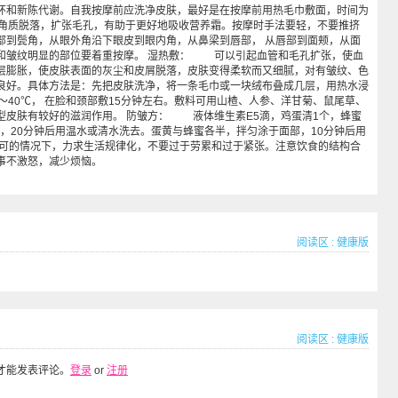
环和新陈代谢。自我按摩前应洗净皮肤，最好是在按摩前用热毛巾敷面，时间为
进角质脱落，扩张毛孔，有助于更好地吸收营养霜。按摩时手法要轻，不要推挤
部到鬓角，从眼外角沿下眼皮到眼内角，从鼻梁到唇部， 从唇部到面颊，从面
和皱纹明显的部位要着重按摩。 湿热敷： 可以引起血管和毛孔扩张，使血
层膨胀，使皮肤表面的灰尘和皮屑脱落，皮肤变得柔软而又细腻，对有皱纹、色
良好。具体方法是：先把皮肤洗净，将一条毛巾或一块绒布叠成几层，用热水浸
～40℃， 在脸和颈部敷15分钟左右。敷料可用山楂、人参、洋甘菊、鼠尾草、
型皮肤有较好的滋润作用。 防皱方： 液体维生素E5滴，鸡蛋清1个，蜂蜜
面，20分钟后用温水或清水洗去。蛋黄与蜂蜜各半，拌匀涂于面部，10分钟后用
可的情况下，力求生活规律化，不要过于劳累和过于紧张。注意饮食的结构合
事不激怒，减少烦恼。
阅读区
:
健康版
阅读区
:
健康版
才能发表评论。
登录
or
注册