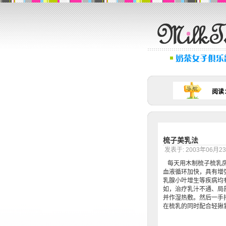
阅读
梳子美乳法
发表于: 2003年06月
每天用木制梳子梳乳
血液循环加快，具有增
乳腺小叶增生等疾病
如，治疗乳汁不通、局
并作湿热敷。然后一手
在梳乳的同时配合轻揪