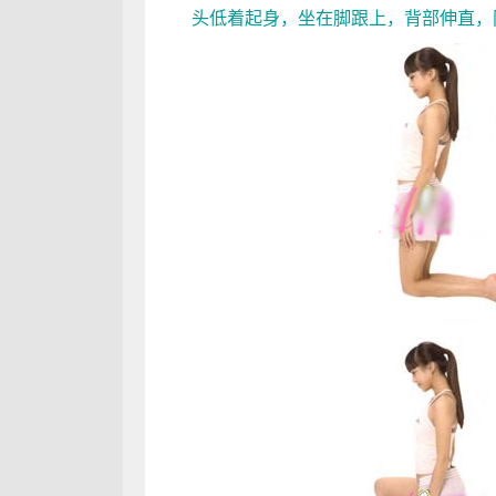
头低着起身，坐在脚跟上，背部伸直，