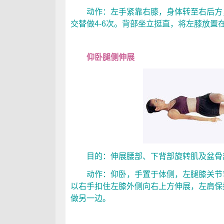
动作：左手紧靠右膝，身体转至右后方，静
交替做4-6次。背部坐立挺直，将左膝放置
仰卧腿侧伸展
目的：伸展腰部、下背部旋转肌及盆骨
动作：仰卧，手置于体侧，左腿膝关节弯
以右手扣住左膝外侧向右上方伸展，左肩保持
做另一边。