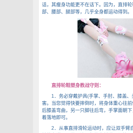
话，其瘦身功能更不在话下。因为，直排轮
部、腰部、腿部等，几乎全身都运动得到。
直排轮鞋塑身教战守则：
1．务必穿戴护具(手掌、手肘、膝盖、头
害。当您觉得快要摔倒时，将身体重心往前
后膝盖弯曲，另一只脚往后弯，手掌面朝下
着落地即可。
2．从事直排滑轮运动时，应让双手臂自