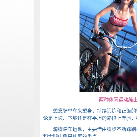
两种休闲运动练
想靠骑单车来塑身，持续锻炼和正确的骑
论是上坡、下坡还是在平坦的路段上奔驰，
骑脚踏车运动，主要借由脚步不断踩踏板
和大腿内侧是伸展的重点。