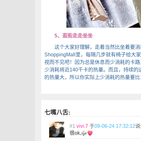
5、逛街走走坐坐
这个大家好理解，走着当然比坐着要消
ShoppingMall里，每隔几步就有椅子
视而不见吧！因为总是休息而少消耗的卡路
少消耗将近140千卡的热量。而且，持续
的热量大，所以你实际上少消耗的热量要比1
七嘴八舌:
#1
vivi.7
于
09-06-24 17:32:12
说
很ok,