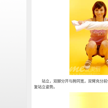
站立，双脚分开与胯同宽，双臂充分前伸
复站立姿势。