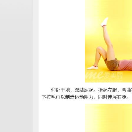
仰卧于地，双膝屈起。抬起左腿，弯曲右
下拉毛巾以制造运动阻力，同时伸展右腿。