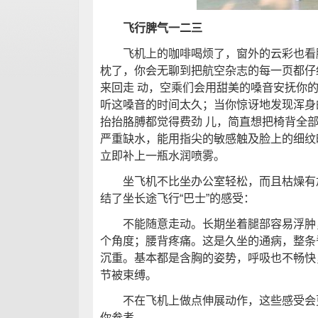
飞行脾气一二三
飞机上的咖啡喝烦了，窗外的云彩也看腻
枕了，你会无聊到把航空杂志的每一页都仔
来回走 动，空乘们会用甜美的嗓音安抚你
听这嗓音的时间太久；当你惊讶地发现浑身
抬抬胳膊都觉得费劲 儿，简直想把椅背全
严重缺水，能用指尖的敏感触及脸上的细纹
立即补上一瓶水润喷雾。
坐飞机不比坐办公室轻松，而且枯燥有加
结了坐长途飞行“巴士”的感受：
不能随意走动。长期坐着腿部容易浮肿，
个角度；腰背疼痛。这是久坐的通病，整条
沉重。基本都是含胸的姿势，呼吸也不畅快
节被束缚。
不在飞机上做点伸展动作，这些感受会更
你参考。