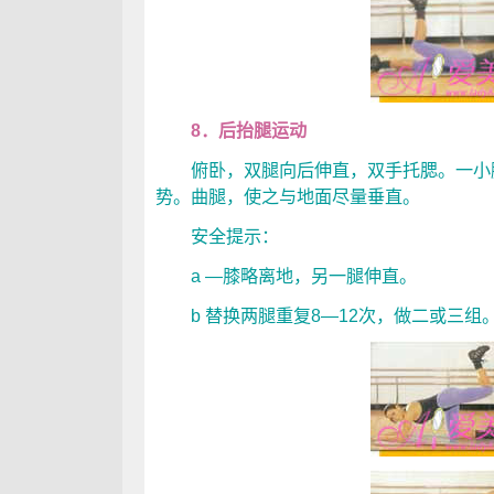
8．后抬腿运动
俯卧，双腿向后伸直，双手托腮。一小腿
势。曲腿，使之与地面尽量垂直。
安全提示：
a —膝略离地，另一腿伸直。
b 替换两腿重复8—12次，做二或三组