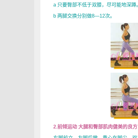
a 只要臀部不低于双膝，尽可能地深蹲
b 两腿交换分别做8—12次。
2.前倾运动 大腿和臀部肌肉健美的良方
右脚前立，左脚后撤，重心在脚尖。双手