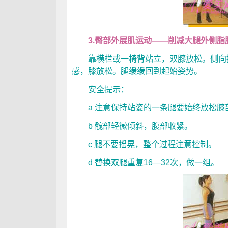
3.臀部外展肌运动——削减大腿外侧脂
靠横栏或一椅背站立，双膝放松。侧向抬
感，膝放松。腿缓缓回到起始姿势。
安全提示：
a 注意保持站姿的一条腿要始终放松膝
b 髋部轻微倾斜，腹部收紧。
c 腿不要摇晃，整个过程注意控制。
d 替换双腿重复16—32次，做一组。