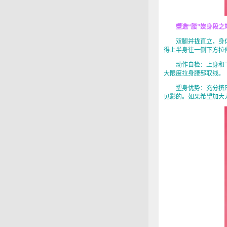
塑造“腰”娆身段之
双腿并拢直立，身体
得上半身往一侧下方拉伸
动作自检：上身和下
大限度拉身腰部取线。
塑身优势：充分挤压
见影的。如果希望加大