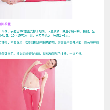
侧卧抬腿
面，手肘呈90°垂直支撑于地面，大腿收紧，绷直小腿和脚，抬腿，呈
放下归位。10～15次为一组，换方向换腿，完成2～3组。
伸展，不要含胸，否则对腰没有锻炼作用，臀部完全离开地面，髋关节往前
腹外侧肌，并能同时塑造背部、臀部和腿部的曲线，一举四得。