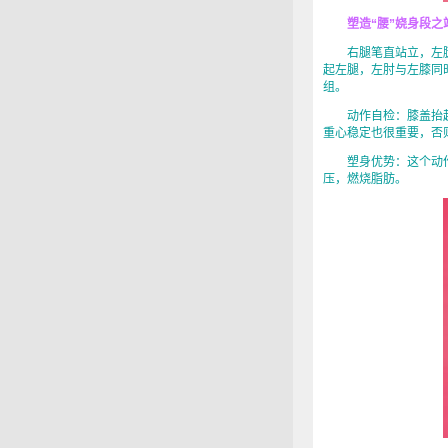
塑造“腰”娆身段之
右腿笔直站立，左腿向
起左腿，左肘与左膝同时
组。
动作自检：膝盖抬起
重心稳定也很重要，否
塑身优势：这个动作
压，燃烧脂肪。