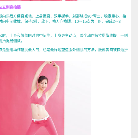
站立侧身抬膝
斜后方绷直点地，上身挺直，双手握拳，肘部略成90°弯曲，稳定重心，抬
向中间收拢，保持2秒，放下，换方向换腿。10～15次为一组，完成2～3
时，上身和膝盖同时向中间靠，上身更主动点，整个动作保持挺胸收腹。一侧
则抬腿易侧倾。
是整组动作幅度最大的，也是最好地塑造腹外侧肌的方法，腰部赘肉被快速挤