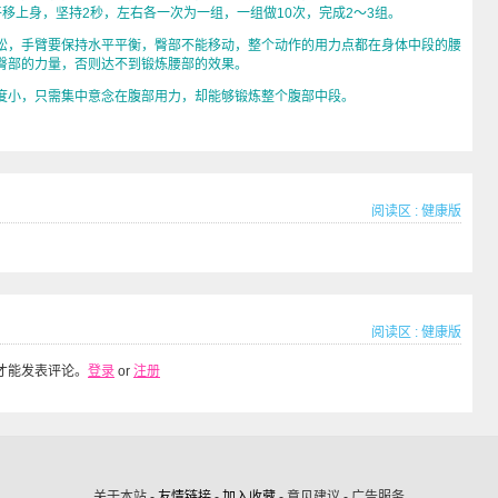
移上身，坚持2秒，左右各一次为一组，一组做10次，完成2～3组。
，手臂要保持水平平衡，臀部不能移动，整个动作的用力点都在身体中段的腰
臀部的力量，否则达不到锻炼腰部的效果。
小，只需集中意念在腹部用力，却能够锻炼整个腹部中段。
阅读区
:
健康版
阅读区
:
健康版
才能发表评论。
登录
or
注册
关于本站 -
友情链接
-
加入收藏
- 意见建议 - 广告服务