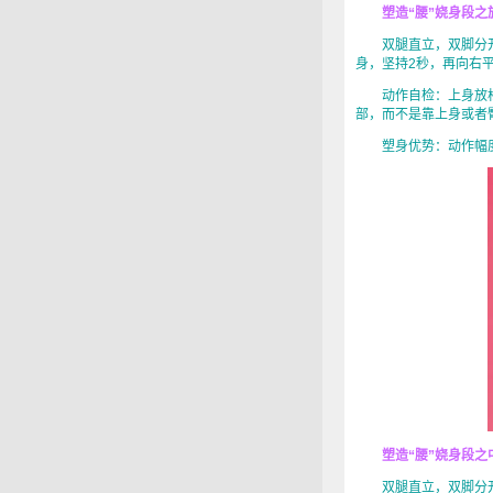
塑造“腰”娆身段之
双腿直立，双脚分开
身，坚持2秒，再向右平
动作自检：上身放松
部，而不是靠上身或者
塑身优势：动作幅度
塑造“腰”娆身段之
双腿直立，双脚分开