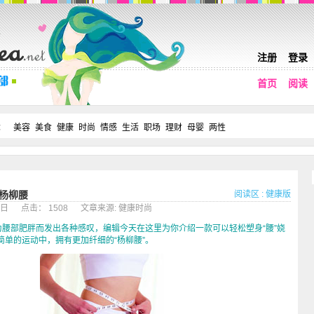
注册
登录
首页
阅读
：
美容
美食
健康
时尚
情感
生活
职场
理财
母婴
两性
阅读区
:
健康版
造杨柳腰
月31日 点击： 1508 文章来源: 健康时尚
部肥胖而发出各种感叹，编辑今天在这里为你介绍一款可以轻松塑身“腰”娆
简单的运动中，拥有更加纤细的“杨柳腰”。