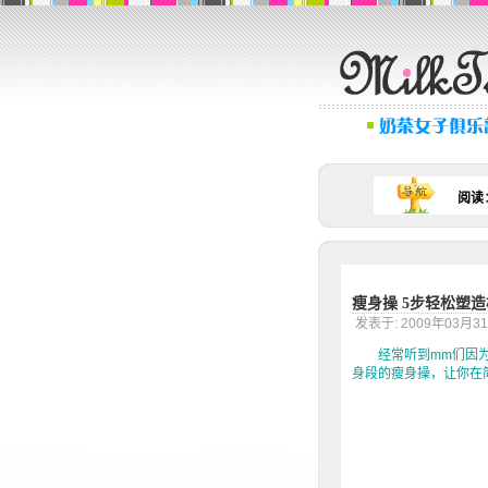
阅读
瘦身操 5步轻松塑
发表于: 2009年03
经常听到mm们因为腰
身段的瘦身操，让你在