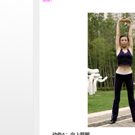
MM！
动作A：向上踮脚