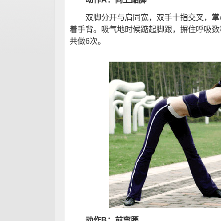
双脚分开与肩同宽，双手十指交叉，掌心
着手背。吸气地时候踮起脚跟，摒住呼吸数
共做6次。
动作B：前弯腰