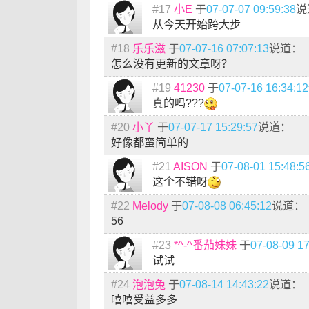
#17
小E
于
07-07-07 09:59:38
说
从今天开始跨大步
#18
乐乐滋
于
07-07-16 07:07:13
说道：
怎么没有更新的文章呀？
#19
41230
于
07-07-16 16:34:12
真的吗???
#20
小丫
于
07-07-17 15:29:57
说道：
好像都蛮简单的
#21
AISON
于
07-08-01 15:48:5
这个不错呀
#22
Melody
于
07-08-08 06:45:12
说道：
56
#23
*^-^番茄妹妹
于
07-08-09 17
试试
#24
泡泡兔
于
07-08-14 14:43:22
说道：
嘻嘻受益多多