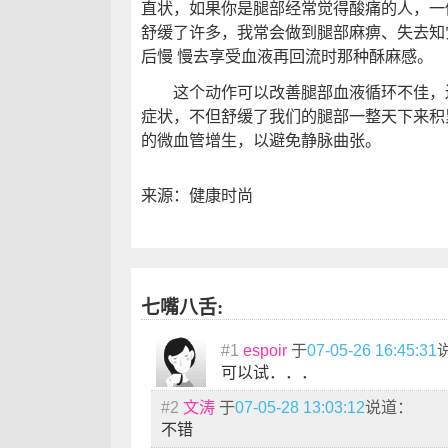
直状，如果你是腿部经常觉得酸痛的人，一
舒缓了许多，我常会做到腿部麻痹、失去知
后慢 慢去享受血液再回流时那种酥麻感。
这个动作可以改善腿部血液循环不佳，还
症状，不但舒缓了我们的腿部一整天下来积
的微血管增生，以避免静脉曲张。
来源：健康时尚
七嘴八舌:
#1
espoir
于
07-05-26 16:45:31
可以试．．．
#2
文涛
于
07-05-28 13:03:12
说道：
不错