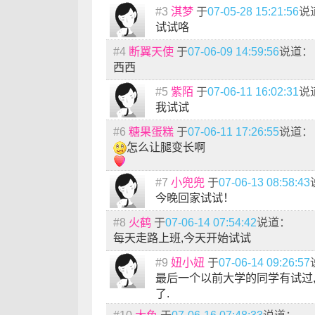
#3
淇梦
于
07-05-28 15:21:56
说
试试咯
#4
断翼天使
于
07-06-09 14:59:56
说道：
西西
#5
紫陌
于
07-06-11 16:02:31
说
我试试
#6
糖果蛋糕
于
07-06-11 17:26:55
说道：
怎么让腿变长啊
#7
小兜兜
于
07-06-13 08:58:43
今晚回家试试！
#8
火鹤
于
07-06-14 07:54:42
说道：
每天走路上班,今天开始试试
#9
妞小妞
于
07-06-14 09:26:57
最后一个以前大学的同学有试过
了.