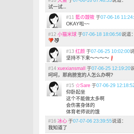
#10
大鱼
于
07-06-16 07:48:33
说道：
试一试...
#11
藍の靉筱
于
07-06-16 11:24
OKAY啦~~
#12
小猫米球
于
07-06-18 18:06:56
说道
#13
红颜
于
07-06-25 10:02:00
坚持不下来～～～～
#14
xuexiansmall
于
07-06-25 12:19:20
呵呵，那肩膀宽的人怎么办啊?
#15
☆Sare
于
07-06-29 12:18:5
仰卧起坐
这个不能做太多啊
会伤害身体的
体育老师说的饿
#16
冰心
于
07-07-06 23:39:55
说道：
我知道了