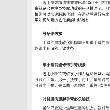
选用榛果精油或霍霍巴油10ml＋月桂精
来就是最具瘦身按摩功效的秘制精油了。月
柚则可以加速脂肪代谢，在运动后进行按摩
更能预防肌肉软化后的脂肪堆积。
线条修饰操
手臂伸展能软化肌肉却不加重手臂的负担
修饰出圆滑的手臂线条。
举小哑铃能修饰手臂线条
选用小哑铃或矿泉水作为运动道具，两脚
哑铃往上举，另一手扶在手肘上。举哑铃的
哑铃向上举，先弯曲，再伸直。重复5次左
对付肌肉族胖手臂必杀秘技
虽然只要减少运动过量的机会，就能改善