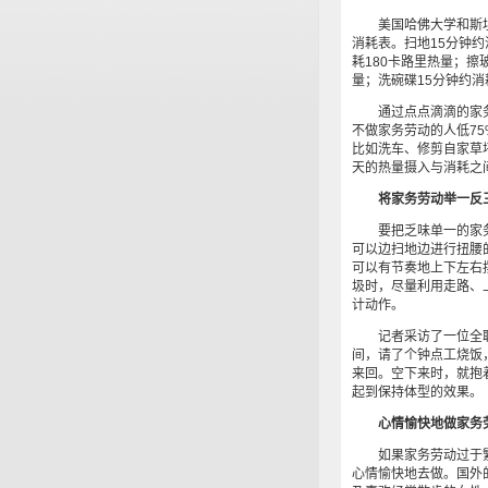
美国哈佛大学和斯坦
消耗表。扫地15分钟约
耗180卡路里热量；擦
量；洗碗碟15分钟约消
通过点点滴滴的家务劳
不做家务劳动的人低7
比如洗车、修剪自家草
天的热量摄入与消耗之
将家务劳动举一反
要把乏味单一的家务
可以边扫地边进行扭腰
可以有节奏地上下左右
圾时，尽量利用走路、
计动作。
记者采访了一位全职
间，请了个钟点工烧饭
来回。空下来时，就抱
起到保持体型的效果。
心情愉快地做家务
如果家务劳动过于繁
心情愉快地去做。国外