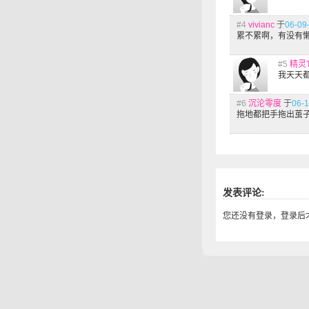
#4
vivianc
于
06-09
累不累啊，有没有
#5
精灵
我天天都
#6
沉沦零度
于
06-1
拖地都把手拖出茧子来
发表评论:
您还没有登录，登录后