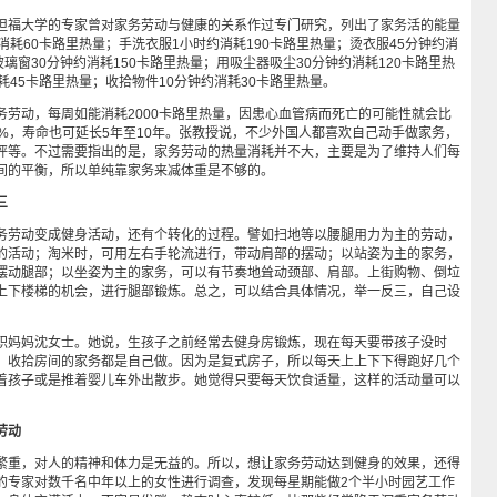
福大学的专家曾对家务劳动与健康的关系作过专门研究，列出了家务活的能量
消耗60卡路里热量；手洗衣服1小时约消耗190卡路里热量；烫衣服45分钟约消
玻璃窗30分钟约消耗150卡路里热量；用吸尘器吸尘30分钟约消耗120卡路里热
耗45卡路里热量；收拾物件10分钟约消耗30卡路里热量。
动，每周如能消耗2000卡路里热量，因患心血管病而死亡的可能性就会比
5%，寿命也可延长5年至10年。张教授说，不少外国人都喜欢自己动手做家务，
坪等。不过需要指出的是，家务劳动的热量消耗并不大，主要是为了维持人们每
间的平衡，所以单纯靠家务来减体重是不够的。
三
劳动变成健身活动，还有个转化的过程。譬如扫地等以腰腿用力为主的劳动，
的活动；淘米时，可用左右手轮流进行，带动肩部的摆动；以站姿为主的家务，
摆动腿部；以坐姿为主的家务，可以有节奏地耸动颈部、肩部。上街购物、倒垃
上下楼梯的机会，进行腿部锻炼。总之，可以结合具体情况，举一反三，自己设
妈妈沈女士。她说，生孩子之前经常去健身房锻炼，现在每天要带孩子没时
，收拾房间的家务都是自己做。因为是复式房子，所以每天上上下下得跑好几个
着孩子或是推着婴儿车外出散步。她觉得只要每天饮食适量，这样的活动量可以
劳动
重，对人的精神和体力是无益的。所以，想让家务劳动达到健身的效果，还得
的专家对数千名中年以上的女性进行调查，发现每星期能做2个半小时园艺工作