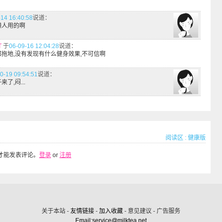
-14 16:40:58
说道：
懒人用的啊
T
于
06-09-16 12:04:28
说道：
拖地,没有发现有什么健身效果,不可信啊
0-19 09:54:51
说道：
了,闷...
阅读区
:
健康版
才能发表评论。
登录
or
注册
关于本站 -
友情链接
-
加入收藏
- 意见建议 - 广告服务
Email:service@milktea.net