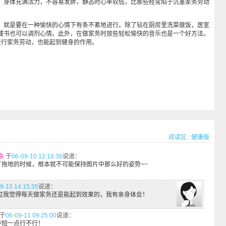
，身体充满活力，不容易发胖，静态时心率较低，比那些经常陷于沉重家务劳动
就是要在一种愉快的心情下有条不紊地进行。除了钻在厨房里洗菜做饭，居室
藏书也可以调剂心情。此外，在做家务时放些轻松愉快的音乐也是一个好方法。
进行家务劳动，也能起到健身的作用。
阅读区
:
健康版
鱼
于
06-09-10 12:16:36
说道：
了拖地的时候，根本就不可能保持图片中那么好的姿势~~
9-10 14:15:35
说道：
不过我觉得每天做家务还是能起到效果的，我有亲身体会！
于
06-09-11 09:25:00
说道：
弄短一点行不行！