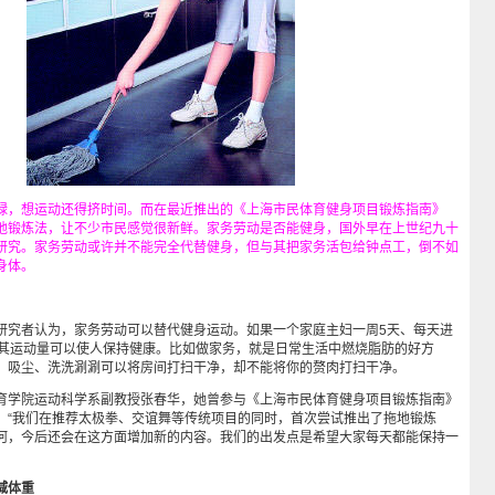
，想运动还得挤时间。而在最近推出的《上海市民体育健身项目锻炼指南》
地锻炼法，让不少市民感觉很新鲜。家务劳动是否能健身，国外早在上世纪九十
研究。家务劳动或许并不能完全代替健身，但与其把家务活包给钟点工，倒不如
身体。
者认为，家务劳动可以替代健身运动。如果一个家庭主妇一周5天、每天进
，其运动量可以使人保持健康。比如做家务，就是日常生活中燃烧脂肪的好方
，吸尘、洗洗涮涮可以将房间打扫干净，却不能将你的赘肉打扫干净。
学院运动科学系副教授张春华，她曾参与《上海市民体育健身项目锻炼指南》
：“我们在推荐太极拳、交谊舞等传统项目的同时，首次尝试推出了拖地锻炼
河，今后还会在这方面增加新的内容。我们的出发点是希望大家每天都能保持一
减体重