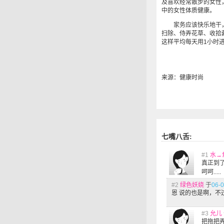
及喜欢经常散步的女性
中的女性体质健康。
家务应该快乐地干，
扫除、侍弄花草、收拾
这样平均每天用1小时
来源：健康时尚
七嘴八舌:
#1
水→
真正到
呵呵.....
#2
绿色妖娆
于
06-0
恩 说的也是啊，
#3
允儿
把拖把