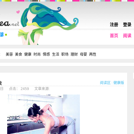
注册
登录
首页
阅读
：
美容
美食
健康
时尚
情感
生活
职场
理财
母婴
两性
阅读区
:
健康版
效
09日 点击： 2459 文章来源: