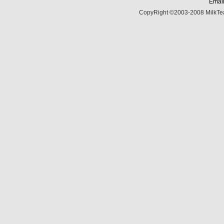
Email
CopyRight ©2003-2008 MilkTea