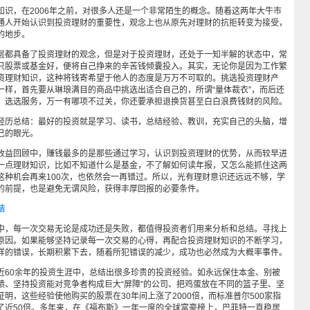
，在2006年之前，对很多人还是一个非常陌生的概念。随着这两年大牛市
通人开始认识到投资理财的重要性，观念上也从原先对理财的抗拒转变为接受，
的地步。
都具备了投资理财的观念，但是对于投资理财，还处于一知半解的状态中，常
只股票或基金好，便将自己挣来的辛苦钱倾囊投入。其实，无论你是因为工作繁
资理财知识，这种将钱寄希望于他人的态度是万万不可取的。挑选投资理财产
一样，首先要从琳琅满目的商品中挑选出适合自己的，所谓“量体裁衣”，而后还
，选选服务，万一有哪项不过关，你还要承担退换货甚至白白浪费钱财的风险。
历总结：最好的投资就是学习、读书，总结经验、教训，充实自己的头脑，增
己的眼光。
益回顾中，赚钱最多的是那些通过学习，认识到投资理财的优势，从而较早进
一点理财知识，比如不知道什么是基金，不了解如何读年报，又怎么能抓住这两
这种机会再来100次，也依然会一再错过。所以，光有理财意识还远远不够，学
的前提，也是避免无谓风险，获得丰厚回报的必要条件。
结
，每一次交易无论是成功还是失败，都值得投资者们用来分析和总结。寻找上
原因。如果能够坚持记录每一次交易的心得，再配合投资理财知识的不断学习，
样的错误，长期积累下去，随着所犯错误的减少，成功也必然成为大概率事件。
0余年的投资生涯中，总结出很多珍贵的投资经验。如永远保住本金、别被
绩、坚持投资能对竞争者构成巨大“屏障”的公司、把鸡蛋放在不同的篮子里、坚
明，这些经验使他购买的股票在30年间上涨了2000倍，而标准普尔500家指
了近50倍。多年来，在《福布斯》一年一度的全球富豪榜上，巴菲特一直稳居