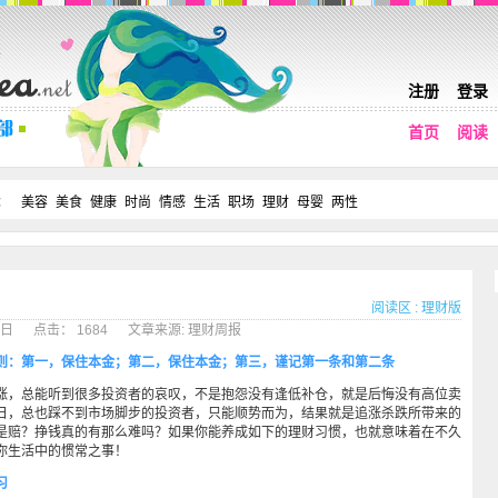
注册
登录
首页
阅读
：
美容
美食
健康
时尚
情感
生活
职场
理财
母婴
两性
阅读区
:
理财版
月04日 点击： 1684 文章来源: 理财周报
：第一，保住本金；第二，保住本金；第三，谨记第一条和第二条
，总能听到很多投资者的哀叹，不是抱怨没有逢低补仓，就是后悔没有高位卖
日，总也踩不到市场脚步的投资者，只能顺势而为，结果就是追涨杀跌所带来的
是赔？挣钱真的有那么难吗？如果你能养成如下的理财习惯，也就意味着在不久
你生活中的惯常之事！
习