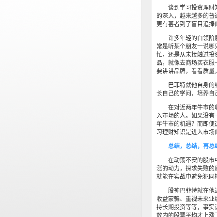
谈到学习投资理财知识
的深入，越来越多的普
更有甚者到了盲目追捧
许多年轻的白领阶层
常是听某个朋友一说哪
忙，还是从未接触过投
品，就像去商场买衣服
要讲讲品牌，看看质量
巴菲特就他自身的经
长自己的学问，培养自
在对近两年牛市的收
入市场的人。如果没有
年牛市的机遇？而即便
习理财知识是进入市场
总结，总结，再总
在动荡不安的股市中
涨的动力，探求失败的
就能在实战中避免犯同
股神巴菲特就在他近6
收益蒙骗、重视未来业
持长期投资等等，事实证
数内的股票平均才上涨