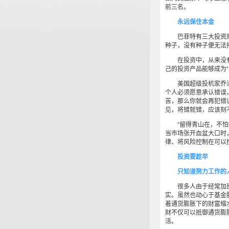
前三名。
永远保住本金
巴菲特有三大投资原
种子，没有种子便无法
在投资中，从来没有
己的投资产品能够成为
美国超级投机家乔治·
个人必须愿意承认错误
苦，那么你就会再犯错
见，将错就错，应该刻
“留得青山在，不怕没
当市场张开血盆大口时
律、将风险控制在可以
投资要趁早
只知道努力工作的人
很多人由于经常加班
实。虽然也动心于基金
着通货膨胀下的财富缩
财不仅可以抵御通货膨
活。