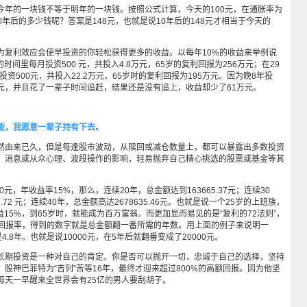
的一块钱不等于明年的一块钱。按照公式计算，今天的100元，在通胀率为
0年后的多少钱呢？答案是148元，也就是说10年后的148元才相当于今天的
利效应会使早投资的你轻松获得更多的收益。以每年10%的收益来举例说
的时间里每月投资500 元，共投入4.8万元，65岁的复利回报为256万元；在29
投资500元，共投入22.2万元，65岁时的复利回报为195万元。因为晚8年投
万元，并且花了一辈子时间追赶，结果还是没有追上，收益却少了61万元。
，我愿意一辈子持有下去。
由来已久，但是每逢股市波动，从赎回或减仓数量上，都可以暴露出多数投资
、消息或从众心理、波段操作的影响，轻易抛弃自己精心挑选的股票或基金等其
，年收益率15%，那么，连续20年，总金额达到163665.37元；连续30
7.72 元；连续40年，总金额高达2678635.46元。也就是说一个25岁的上班族，
收益15%，到65岁时，就能成为百万富翁。而更加显而易见的是“复利的72法则”，
的回报率，得到的数字就是总金额翻一番所需的年数。用上面的例子来说明一
是4.8年。也就是说10000元，在5年后就翻番变成了20000元。
期投资是一种对自己的肯定。你是否可以抛开一切，忠诚于自己的选择，坚持
股神巴菲特为“吉列”苦等16年，最终才迎来超过800%的高额回报。因为他坚
每天一早醒来全世界会有25亿的男人要刮胡子。