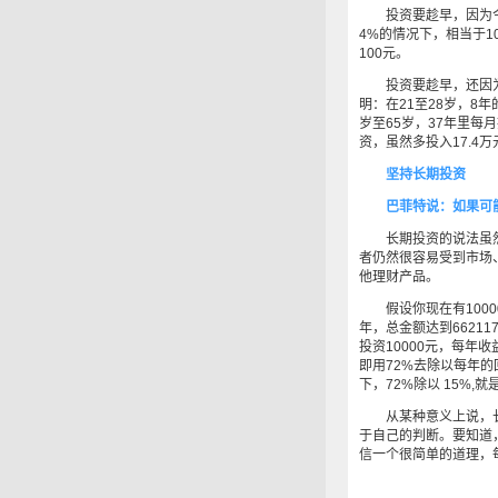
投资要趁早，因为今年
4%的情况下，相当于1
100元。
投资要趁早，还因为复
明：在21至28岁，8年
岁至65岁，37年里每月
资，虽然多投入17.4
坚持长期投资
巴菲特说：如果可能
长期投资的说法虽然
者仍然很容易受到市场
他理财产品。
假设你现在有10000元
年，总金额达到66211
投资10000元，每年
即用72%去除以每年
下，72%除以 15%,就
从某种意义上说，长
于自己的判断。要知道，
信一个很简单的道理，