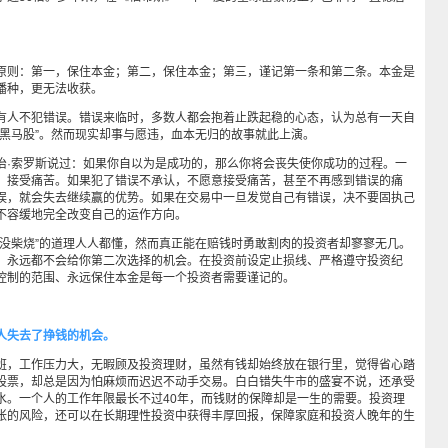
则：第一，保住本金；第二，保住本金；第三，谨记第一条和第二条。本金是
播种，更无法收获。
人不犯错误。错误来临时，多数人都会抱着止跌起稳的心态，认为总有一天自
“黑马股”。然而现实却事与愿违，血本无归的故事就此上演。
索罗斯说过：如果你自以为是成功的，那么你将会丧失使你成功的过程。一
，接受痛苦。如果犯了错误不承认，不愿意接受痛苦，甚至不再感到错误的痛
误，就会失去继续赢的优势。如果在交易中一旦发觉自己有错误，决不要固执己
不容缓地完全改变自己的运作方向。
柴烧”的道理人人都懂，然而真正能在赔钱时勇敢割肉的投资者却寥寥无几。
，永远都不会给你第二次选择的机会。在投资前设定止损线、严格遵守投资纪
控制的范围、永远保住本金是每一个投资者需要谨记的。
失去了挣钱的机会。
，工作压力大，无暇顾及投资理财，虽然有钱却始终放在银行里，觉得省心踏
股票，却总是因为怕麻烦而迟迟不动手交易。白白错失牛市的盛宴不说，还承受
水。一个人的工作年限最长不过40年，而钱财的保障却是一生的需要。投资理
胀的风险，还可以在长期理性投资中获得丰厚回报，保障家庭和投资人晚年的生