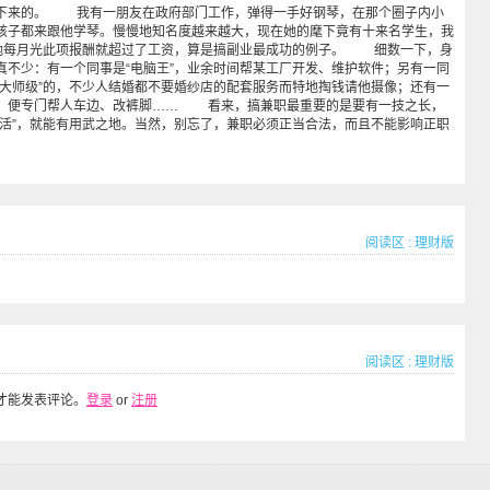
下来的。 我有一朋友在政府部门工作，弹得一手好钢琴，在那个圈子内小
孩子都来跟他学琴。慢慢地知名度越来越大，现在她的麾下竟有十来名学生，我
”她每月光此项报酬就超过了工资，算是搞副业最成功的例子。 细数一下，身
真不少：有一个同事是“电脑王”，业余时间帮某工厂开发、维护软件；另有一同
“大师级”的，不少人结婚都不要婚纱店的配套服务而特地掏钱请他摄像；还有一
，便专门帮人车边、改裤脚…… 看来，搞兼职最重要的是要有一技之长，
绝活”，就能有用武之地。当然，别忘了，兼职必须正当合法，而且不能影响正职
阅读区
:
理财版
阅读区
:
理财版
才能发表评论。
登录
or
注册