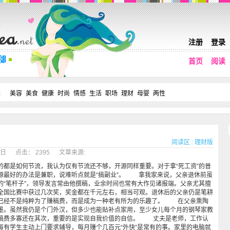
注册
登录
首页
阅读
：
美容
美食
健康
时尚
情感
生活
职场
理财
母婴
两性
阅读区
:
理财版
08日 点击： 2395 文章来源:
是如何节流，我认为仅有节流还不够，开源同样重要。对于拿“死工资”的普
源最好的办法是兼职，说难听点就是“搞副业”。 拿我家来说，父亲退休前虽
的“笔杆子”，领导发言常由他撰稿，业余时间也常有大作见诸报端。父亲尤其擅
全国比赛中获过几次奖，奖金都在千元左右，相当可观。退休后的父亲仍是笔耕
已经不是纯粹为了赚稿费，而是成为一种老有所为的乐趣了。 在父亲熏陶
墨。虽然我仍是个门外汉，但多少也能贴补点家用，至少女儿每个月的钢琴家教
稿费多寡还在其次，重要的是实现自我价值的自信。 丈夫是老师，工作认
每有学生主动上门要求辅导，每月赚个几百元“外快”是常有的事。家里的电脑就